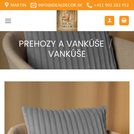
Skip
MARTIN
INFO@IDEALDECOR.SK
+421 903 283 952
to
content
PREHOZY A VANKÚŠE
/
VANKÚŠE