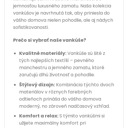
jemnosťou luxusného zamatu. Naša kolekcia
vankúšov je navrhnutá tak, aby priniesla do
vášho domova nielen pohodlie, ale aj nádych
sofistikovanosti.
Prečo si vybrať naše vankúše?
Kvalitné materiály:
Vankúše sú šité z
tých najlepších textílií – pevného
manchestru a jemného zamatu, ktoré
zaručujú dlhú životnosť a pohodlie.
Štýlový dizajn:
Kombinácia týchto dvoch
materiálov v rôznych farebných
odtieňoch prináša do vášho domova
moderný, no zároveň nadčasový vzhľad.
Komfort a relax:
S týmito vankúšmi si
užijete maximálny komfort pri