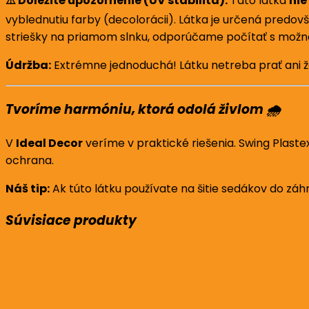
⚠️ Dôležité upozornenie (UV stabilita):
Táto látka
nie
vyblednutiu farby (decolorácii). Látka je určená predo
striešky na priamom slnku, odporúčame počítať s možn
Údržba:
Extrémne jednoduchá! Látku netreba prať ani žeh
Tvoríme harmóniu, ktorá odolá živlom 🌧️
V
Ideal Decor
veríme v praktické riešenia. Swing Plaste
ochrana.
Náš tip:
Ak túto látku používate na šitie sedákov do z
Súvisiace produkty