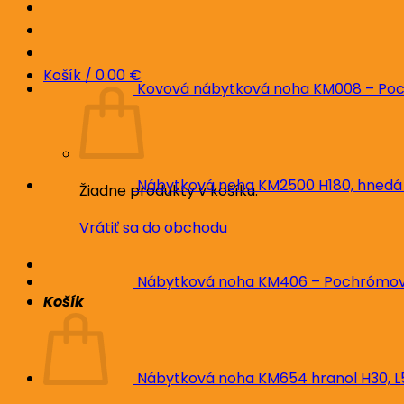
Košík /
0.00
€
Kovová nábytková noha KM008 – Poc
Nábytková noha KM2500 H180, hnedá
Žiadne produkty v košíku.
Vrátiť sa do obchodu
Nábytková noha KM406 – Pochrómova
Košík
Nábytková noha KM654 hranol H30, 