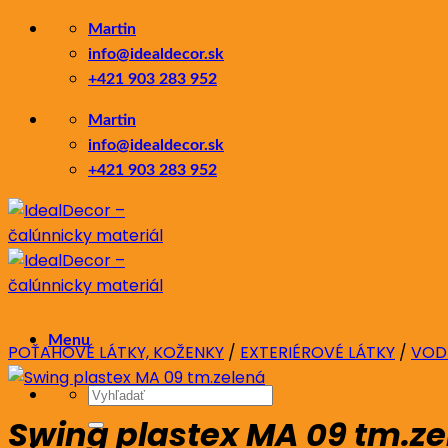
Skip
Martin
to
info@idealdecor.sk
content
+421 903 283 952
Martin
info@idealdecor.sk
+421 903 283 952
Menu
POŤAHOVÉ LÁTKY, KOŽENKY
/
EXTERIÉROVÉ LÁTKY
/
VOD
Hľadať:
Swing plastex MA 09 tm.z