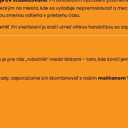
 je UV stabilizovaná
. Pri dlhodobom vystavení priamem
všetkým na miesta, kde sa vyžaduje nepremokavosť a mech
ou zmenou odtieňa v priebehu času.
liť. Pri znečistení ju stačí utrieť vlhkou handričkou so 
x je pre nás „robotník“ medzi látkami – tam, kde končí je
áhrady, odporúčame ich skombinovať s naším
molitanom 