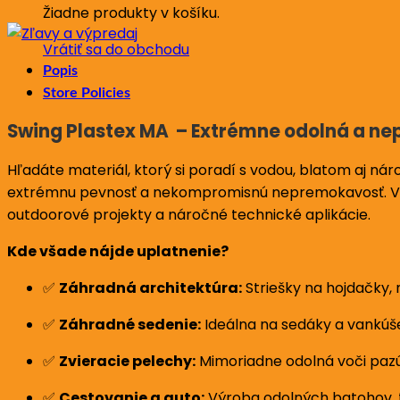
Žiadne produkty v košíku.
Vrátiť sa do obchodu
Popis
Store Policies
Swing Plastex MA
– Extrémne odolná a ne
Hľadáte materiál, ktorý si poradí s vodou, blatom aj 
extrémnu pevnosť a nekompromisnú nepremokavosť. 
outdoorové projekty a náročné technické aplikácie.
Kde všade nájde uplatnenie?
✅
Záhradná architektúra:
Striešky na hojdačky,
✅
Záhradné sedenie:
Ideálna na sedáky a vankúše
✅
Zvieracie pelechy:
Mimoriadne odolná voči pazúr
✅
Cestovanie a auto:
Výroba odolných batohov, t