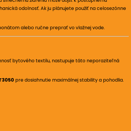
u slnečnému žiareniu môže dôjsť k postupnému
anická odolnosť. Ak ju plánujete použiť na celosezónne
saponátom alebo ručne preprať vo vlažnej vode.
mnosť bytového textilu, nastupuje táto neporaziteľná
T3050
pre dosiahnutie maximálnej stability a pohodlia.