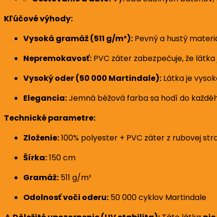
Kľúčové výhody:
Vysoká gramáž (511 g/m²):
Pevný a hustý materiál
Nepremokavosť:
PVC záter zabezpečuje, že látka 
Vysoký oder (50 000 Martindale):
Látka je vyso
Elegancia:
Jemná béžová farba sa hodí do každého
Technické parametre:
Zloženie:
100% polyester + PVC záter z rubovej str
Šírka:
150 cm
Gramáž:
511 g/m²
Odolnosť voči oderu:
50 000 cyklov Martindale