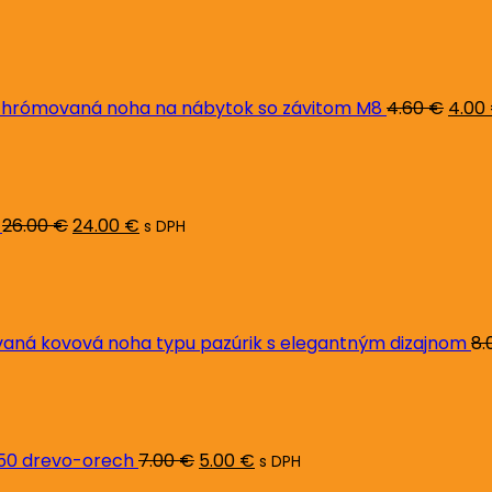
Pôvo
cena
bola:
4.60 
hrómovaná noha na nábytok so závitom M8
4.60
€
4.00
Pôvodná
Aktuálna
cena
cena
bola:
je:
26.00 €.
24.00 €.
26.00
€
24.00
€
s DPH
ná kovová noha typu pazúrik s elegantným dizajnom
8.
Pôvodná
Aktuálna
cena
cena
bola:
je:
7.00 €.
5.00 €.
L50 drevo-orech
7.00
€
5.00
€
s DPH