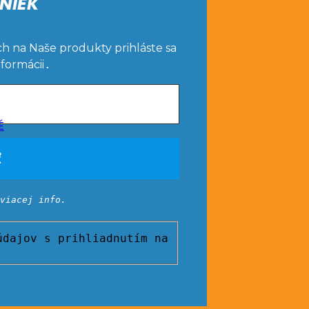
NIEK
ch na Naše produkty prihláste sa
nformácii
.
É
viacej info.
dajov s prihliadnutím na