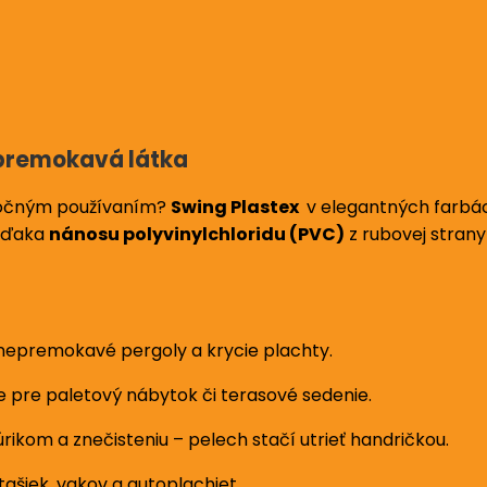
premokavá látka
náročným používaním?
Swing Plastex
v elegantných farbác
Vďaka
nánosu polyvinylchloridu (PVC)
z rubovej strany
 nepremokavé pergoly a krycie plachty.
 pre paletový nábytok či terasové sedenie.
ikom a znečisteniu – pelech stačí utrieť handričkou.
ašiek, vakov a autoplachiet.