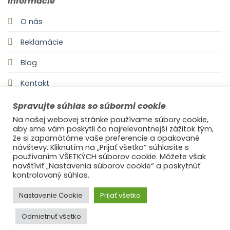
Informácie
O nás
Reklamácie
Blog
Kontakt
Spravujte súhlas so súbormi cookie
Na našej webovej stránke používame súbory cookie,
aby sme vám poskytli čo najrelevantnejší zážitok tým,
že si zapamätáme vaše preferencie a opakované
návštevy. Kliknutím na „Prijať všetko“ súhlasíte s
používaním VŠETKÝCH súborov cookie. Môžete však
navštíviť „Nastavenia súborov cookie“ a poskytnúť
©2021
Ufonaut - Webcreation
kontrolovaný súhlas.
OCHRANA OSOBNÝCH ÚDAJOV
Nastavenie Cookie
Prijať všetko
Odmietnuť všetko
© 2025
s láskou Ideal Decor