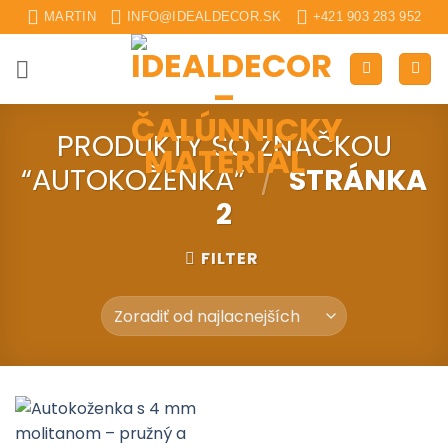
Skip
MARTIN
INFO@IDEALDECOR.SK
+421 903 283 952
to
content
PRODUKTY SO ZNAČKOU
“AUTOKOŽENKA”
/
STRÁNKA
2
FILTER