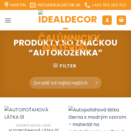
Skip
MARTIN
INFO@IDEALDECOR.SK
+421 903 283 952
to
content
PRODUKTY SO ZNAČKOU
“AUTOKOŽENKA”
FILTER
AUTOPOŤAHOVÉ LÁTKY
AUTOPOŤAHOVÁ LÁTKA 01