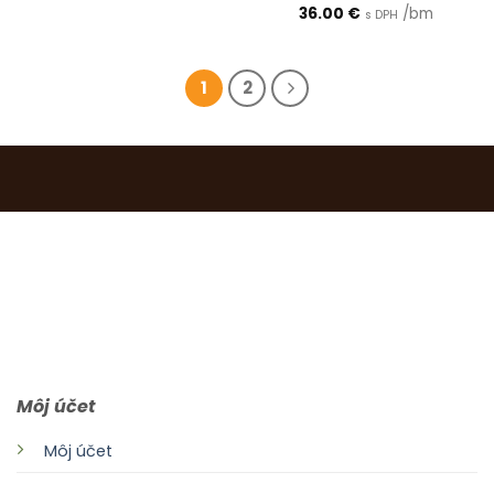
36.00
€
/bm
s DPH
1
2
0903 283 952
info@idealdecor.sk
Môj účet
Môj účet