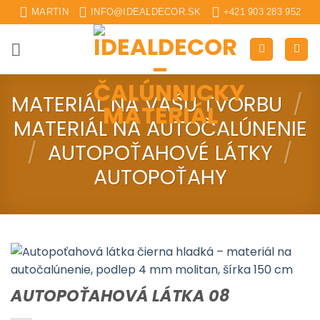
Skip
MARTIN
INFO@IDEALDECOR.SK
+421 903 283 952
to
content
MATERIÁL NA VAŠU TVORBU
/
MATERIÁL NA AUTOČALÚNENIE
/
AUTOPOŤAHOVÉ LÁTKY
/
AUTOPOŤAHY
AUTOPOŤAHOVÁ LÁTKA 08