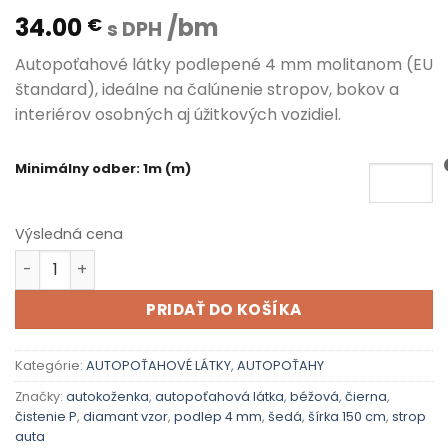
34.00
/bm
€
s DPH
Autopoťahové látky podlepené 4 mm molitanom (EU
štandard), ideálne na čalúnenie stropov, bokov a
interiérov osobných aj úžitkových vozidiel.
Minimálny odber: 1m (m)
Výsledná cena
množstvo AUTOPOŤAHOVÁ LÁTKA 08
PRIDAŤ DO KOŠÍKA
Kategórie:
AUTOPOŤAHOVÉ LÁTKY
,
AUTOPOŤAHY
Značky:
autokoženka
,
autopoťahová látka
,
béžová
,
čierna
,
čistenie P
,
diamant vzor
,
podlep 4 mm
,
šedá
,
šírka 150 cm
,
strop
auta