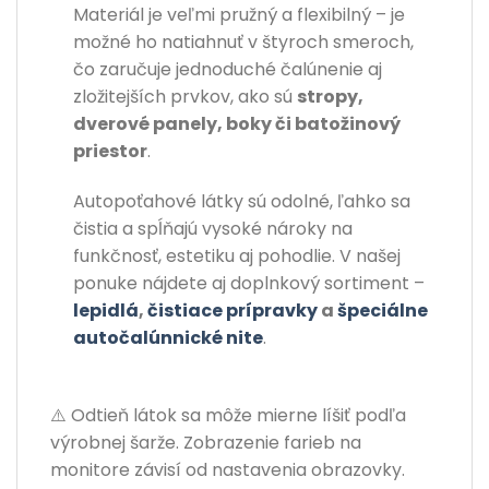
Materiál je veľmi pružný a flexibilný – je
možné ho natiahnuť v štyroch smeroch,
čo zaručuje jednoduché čalúnenie aj
zložitejších prvkov, ako sú
stropy,
dverové panely, boky či batožinový
priestor
.
Autopoťahové látky sú odolné, ľahko sa
čistia a spĺňajú vysoké nároky na
funkčnosť, estetiku aj pohodlie. V našej
ponuke nájdete aj doplnkový sortiment –
lepidlá
,
čistiace prípravky
a
špeciálne
autočalúnnické nite
.
⚠️ Odtieň látok sa môže mierne líšiť podľa
výrobnej šarže. Zobrazenie farieb na
monitore závisí od nastavenia obrazovky.