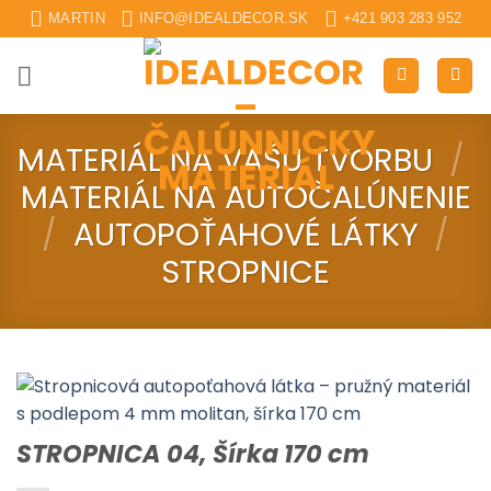
Skip
MARTIN
INFO@IDEALDECOR.SK
+421 903 283 952
to
content
MATERIÁL NA VAŠU TVORBU
/
MATERIÁL NA AUTOČALÚNENIE
/
AUTOPOŤAHOVÉ LÁTKY
/
STROPNICE
STROPNICA 04, Šírka 170 cm