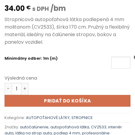
34.00
/bm
€
s DPH
Stropnicová autopoťahová látka podlepená 4 mm
molitanom (CV2533), šírka 170 cm. Pružný a flexibilný
materiál, ideálny na čalúnenie stropov, bokov a
panelov vozidiel.
Minimálny odber: 1m (m)
Výsledná cena
množstvo STROPNICA 04, Šírka 170 cm
PRIDAŤ DO KOŠÍKA
Kategórie:
AUTOPOŤAHOVÉ LÁTKY
,
STROPNICE
Značky:
autočalúnenie
,
autopoťahová látka
,
CV2533
,
interiér
auta
,
látka na strop auta
,
podlep 4 mm
,
profesionálne