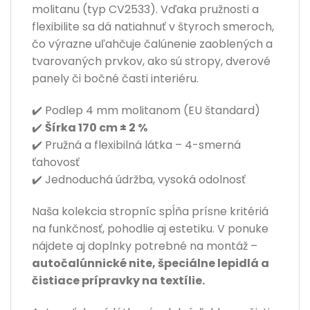
molitanu (typ CV2533). Vďaka pružnosti a
flexibilite sa dá natiahnuť v štyroch smeroch,
čo výrazne uľahčuje čalúnenie zaoblených a
tvarovaných prvkov, ako sú stropy, dverové
panely či bočné časti interiéru.
✔️ Podlep 4 mm molitanom (EU štandard)
✔️
Šírka 170 cm ± 2 %
✔️ Pružná a flexibilná látka – 4-smerná
ťahovosť
✔️ Jednoduchá údržba, vysoká odolnosť
Naša kolekcia stropníc spĺňa prísne kritériá
na funkčnosť, pohodlie aj estetiku. V ponuke
nájdete aj doplnky potrebné na montáž –
autočalúnnické nite, špeciálne lepidlá a
čistiace prípravky na textílie.