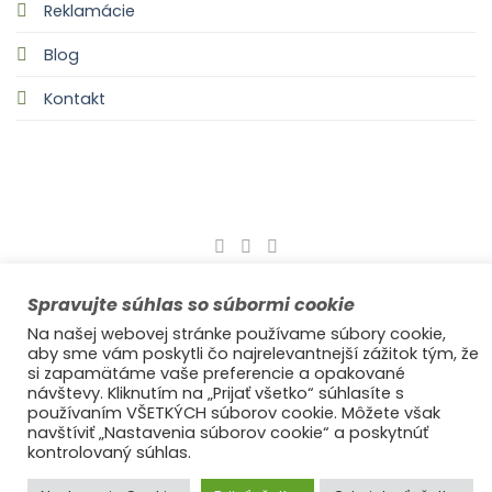
Reklamácie
Blog
Kontakt
©2021
Ufonaut - Webcreation
Spravujte súhlas so súbormi cookie
OCHRANA OSOBNÝCH ÚDAJOV
Na našej webovej stránke používame súbory cookie,
aby sme vám poskytli čo najrelevantnejší zážitok tým, že
si zapamätáme vaše preferencie a opakované
návštevy. Kliknutím na „Prijať všetko“ súhlasíte s
© 2025
s láskou Ideal Decor
používaním VŠETKÝCH súborov cookie. Môžete však
navštíviť „Nastavenia súborov cookie“ a poskytnúť
kontrolovaný súhlas.