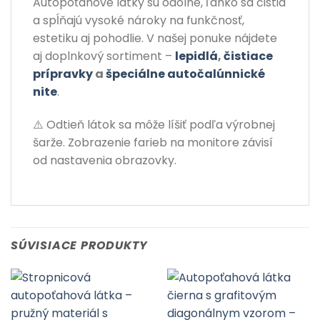
Autopoťahové látky sú odolné, ľahko sa čistia
a spĺňajú vysoké nároky na funkčnosť,
estetiku aj pohodlie. V našej ponuke nájdete
aj doplnkový sortiment –
lepidlá
,
čistiace
prípravky
a
špeciálne autočalúnnické
nite
.
⚠️ Odtieň látok sa môže líšiť podľa výrobnej
šarže. Zobrazenie farieb na monitore závisí
od nastavenia obrazovky.
SÚVISIACE PRODUKTY