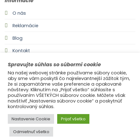
Informácie
O nás
Reklamácie
Blog
Kontakt
Spravujte súhlas so súbormi cookie
Na našej webovej stránke používame súbory cookie,
aby sme vám poskytli čo najrelevantnejší zážitok tým,
že si zapamätáme vaše preferencie a opakované
návštevy. Kliknutím na „Prijať všetko“ súhlasíte s
používaním VŠETKÝCH súborov cookie. Môžete však
navštíviť „Nastavenia súborov cookie“ a poskytnúť
©2021
Ufonaut - Webcreation
kontrolovaný súhlas.
OCHRANA OSOBNÝCH ÚDAJOV
Nastavenie Cookie
Prijať všetko
Odmietnuť všetko
© 2025
s láskou Ideal Decor