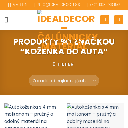
Skip
MARTIN
INFO@IDEALDECOR.SK
+421 903 283 952
to
content
PRODUKTY SO ZNAČKOU
“KOŽENKA DO AUTA”
FILTER