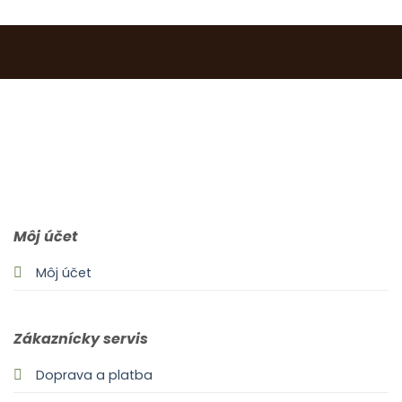
0903 283 952
info@idealdecor.sk
Môj účet
Môj účet
Zákaznícky servis
Doprava a platba