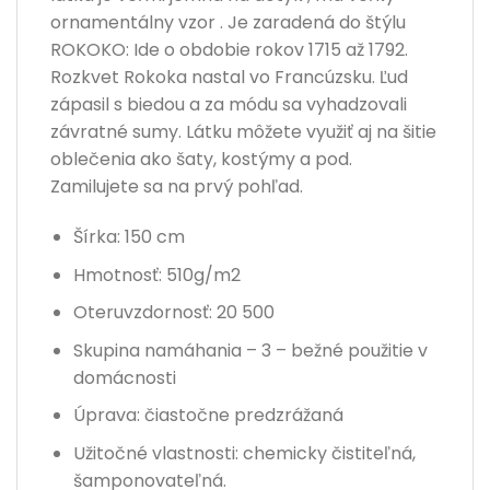
ornamentálny vzor . Je zaradená do štýlu
ROKOKO: Ide o obdobie rokov 1715 až 1792.
Rozkvet Rokoka nastal vo Francúzsku. Ľud
zápasil s biedou a za módu sa vyhadzovali
závratné sumy. Látku môžete využiť aj na šitie
oblečenia ako šaty, kostýmy a pod.
Zamilujete sa na prvý pohľad.
Šírka: 150 cm
Hmotnosť: 510g/m2
Oteruvzdornosť: 20 500
Skupina namáhania – 3 – bežné použitie v
domácnosti
Úprava: čiastočne predzrážaná
Užitočné vlastnosti: chemicky čistiteľná,
šamponovateľná.