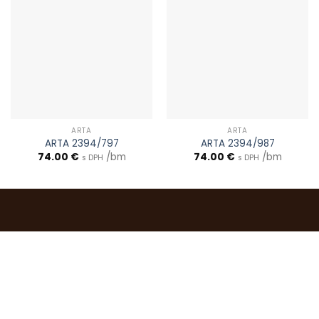
ARTA
ARTA
ARTA 2394/797
ARTA 2394/987
74.00
€
/bm
74.00
€
/bm
s DPH
s DPH
0903 283 952
info@idealdecor.sk