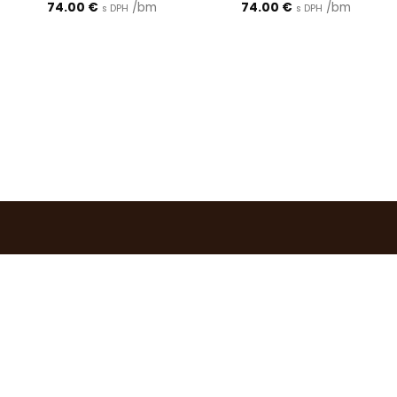
74.00
€
/bm
74.00
€
/bm
s DPH
s DPH
0903 283 952
info@idealdecor.sk