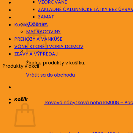
VZOROVANÉ
ZÁKLADNÉ ČALUNNÍCKE LÁTKY BEZ ÚPRA
ZAMAT
KOŽENKA
Košík /
0.00
€
MATRACOVINY
PREHOZY A VANKÚŠE
VÔNE, KTORÉ TVORIA DOMOV
ZĽAVY A VÝPREDAJ
Žiadne produkty v košíku.
Produkty v akcii
Vrátiť sa do obchodu
Košík
Kovová nábytková noha KM008 – Poc