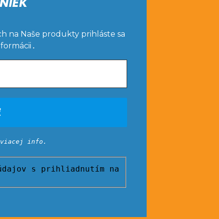
NIEK
ch na Naše produkty prihláste sa
nformácii
.
viacej info.
dajov s prihliadnutím na