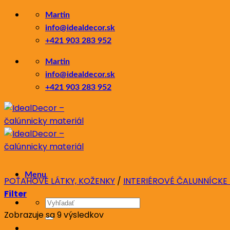
Skip
Martin
to
info@idealdecor.sk
content
+421 903 283 952
Martin
info@idealdecor.sk
+421 903 283 952
Menu
POŤAHOVÉ LÁTKY, KOŽENKY
/
INTERIÉROVÉ ČALUNNÍCKE
Filter
Hľadať:
Zoradené
Zobrazuje sa 9 výsledkov
podľa