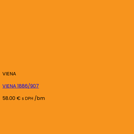
VIENA
VIENA 1886/907
58.00
€
/bm
s DPH