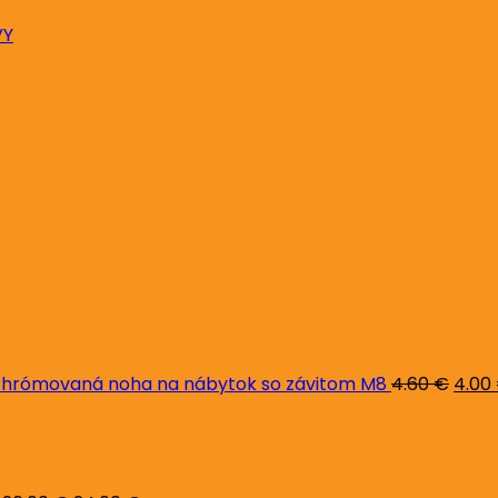
VY
Pôvo
cena
bola:
4.60 
hrómovaná noha na nábytok so závitom M8
4.60
€
4.00
Pôvodná
Aktuálna
cena
cena
bola:
je:
26.00 €.
24.00 €.