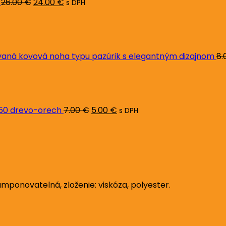
26.00
€
24.00
€
s DPH
ná kovová noha typu pazúrik s elegantným dizajnom
8.
Pôvodná
Aktuálna
cena
cena
bola:
je:
7.00 €.
5.00 €.
L50 drevo-orech
7.00
€
5.00
€
s DPH
amponovatelná, zloženie: viskóza, polyester.