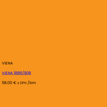
VIENA
VIENA 1886/906
58.00
€
/bm
s DPH