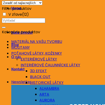
ceny:
Filter produktov
Home
od
V zľave
(12)
najnižšej
Hľadať:
Obchod
po
najvyššiu
Kategórie produktov
Naša činnosť
MATERIÁL NA VAŠU TVORBU
Blog
MOLITANY
POŤAHOVÉ LÁTKY, KOŽENKY
O nás
EXTERIÉROVÉ LÁTKY
INTERIÉROVÉ ČALUNNÍCKE LÁTKY
Kontakt
3D EFEKT
BLACK OUT
Newsletter
HISTORICKÉ LÁTKY
ALHAMBRA
ARTA
AURORA