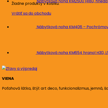
Nábytková noha KM2500 H180, hnedá
Žiadne produkty v košíku.
Vrátiť sa do obchodu
Nábytková noha KM406 – Pochrómova
Nábytková noha KM654 hranol H30, 
VIENA
Poťahová látka, štýl: art deco, funkcionalizmus, jemná, š