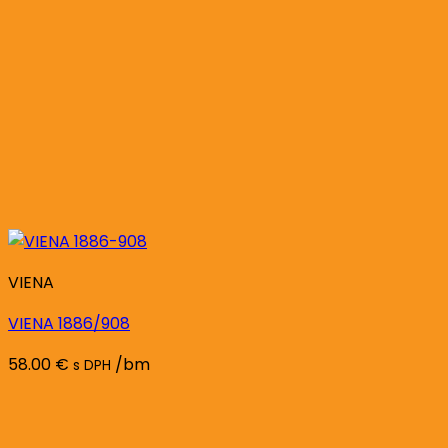
VIENA
VIENA 1886/908
58.00
€
/bm
s DPH