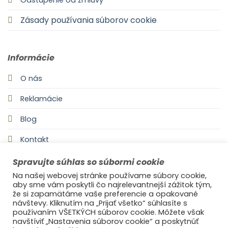
Odstúpenie od zmluvy
Zásady používania súborov cookie
Informácie
O nás
Reklamácie
Blog
Kontakt
Spravujte súhlas so súbormi cookie
Na našej webovej stránke používame súbory cookie,
aby sme vám poskytli čo najrelevantnejší zážitok tým,
že si zapamätáme vaše preferencie a opakované
návštevy. Kliknutím na „Prijať všetko“ súhlasíte s
používaním VŠETKÝCH súborov cookie. Môžete však
navštíviť „Nastavenia súborov cookie“ a poskytnúť
©2021
Ufonaut - Webcreation