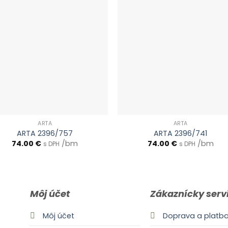
ARTA
ARTA
ARTA 2396/757
ARTA 2396/741
74.00
€
/bm
74.00
€
/bm
s DPH
s DPH
Môj účet
Zákaznícky serv
Môj účet
Doprava a platb