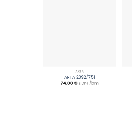
ARTA
ARTA 2392/751
74.00
€
/bm
s DPH
0903 283 952
info@idealdecor.sk