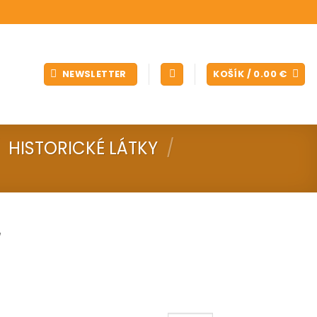
NEWSLETTER
KOŠÍK /
0.00
€
HISTORICKÉ LÁTKY
/