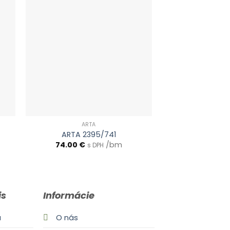
ARTA
ART
ARTA 2395/741
ARTA 23
74.00
€
/bm
74.00
€
s DPH
s
is
Informácie
a
O nás