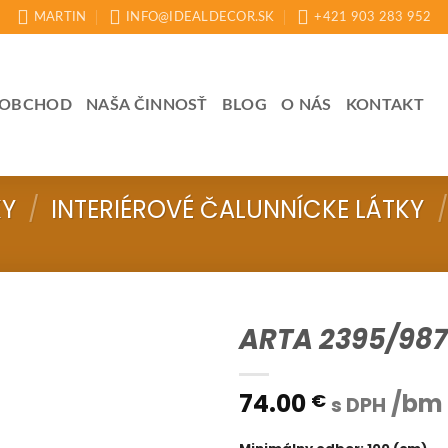
MARTIN
INFO@IDEALDECOR.SK
+421 903 283 952
OBCHOD
NAŠA ČINNOSŤ
BLOG
O NÁS
KONTAKT
KY
/
INTERIÉROVÉ ČALUNNÍCKE LÁTKY
/
ARTA 2395/987
74.00
/bm
€
s DPH