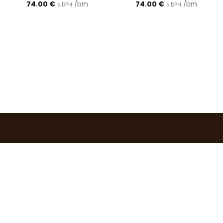
74.00
€
/bm
74.00
€
/bm
s DPH
s DPH
0903 283 952
info@idealdecor.sk