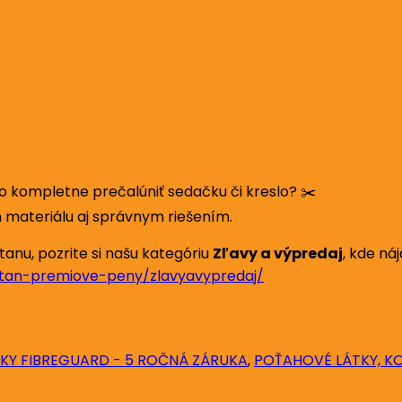
bo kompletne prečalúniť sedačku či kreslo? ✂️
materiálu aj správnym riešením.
anu, pozrite si našu kategóriu
Zľavy a výpredaj
, kde ná
itan-premiove-peny/zlavyavypredaj/
KY FIBREGUARD - 5 ROČNÁ ZÁRUKA
,
POŤAHOVÉ LÁTKY, K