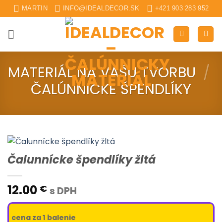
Skip
MARTIN
INFO@IDEALDECOR.SK
+421 903 283 952
to
content
MATERIÁL NA VAŠU TVORBU
/
ČALÚNNICKE ŠPENDLÍKY
Čalunnícke špendlíky žltá
12.00
€
s DPH
cena za 1 balenie