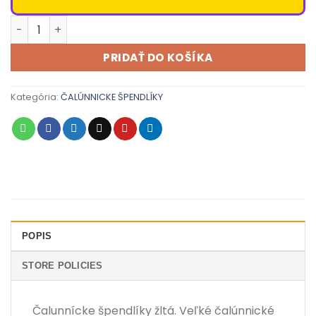
množstvo Čalunnícke špendlíky žltá
PRIDAŤ DO KOŠÍKA
Kategória:
ČALÚNNICKE ŠPENDLÍKY
POPIS
STORE POLICIES
Čalunnícke špendlíky žltá. Veľké čalúnnické