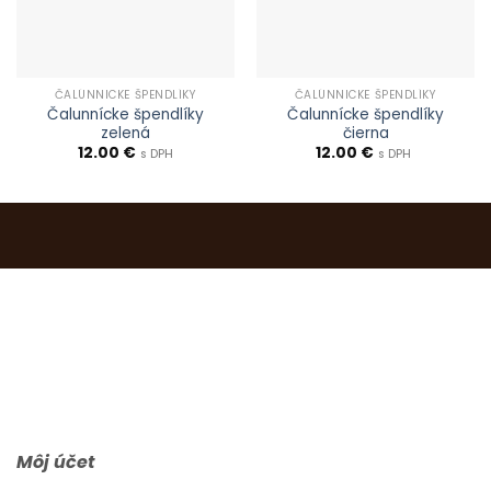
ČALÚNNICKE ŠPENDLÍKY
ČALÚNNICKE ŠPENDLÍKY
Čalunnícke špendlíky
Čalunnícke špendlíky
zelená
čierna
12.00
€
12.00
€
s DPH
s DPH
0903 283 952
info@idealdecor.sk
Môj účet