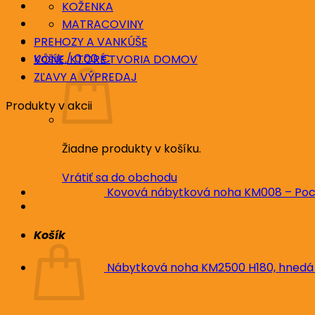
KOŽENKA
MATRACOVINY
PREHOZY A VANKÚŠE
Košík /
0.00
€
VÔNE, KTORÉ TVORIA DOMOV
ZĽAVY A VÝPREDAJ
Produkty v akcii
Žiadne produkty v košíku.
Vrátiť sa do obchodu
Kovová nábytková noha KM008 – Poc
Košík
Nábytková noha KM2500 H180, hnedá