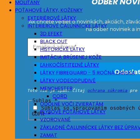
ODBER NOVI
MOLITANY
POŤAHOVÉ LÁTKY, KOŽENKY
EXTERIÉROVÉ LÁTKY
Ak chcete vedieť o novinkách, akciách, zľavá
INTERIÉROVÉ ČALUNNÍCKE LÁTKY
na odber noviniek a i
3D EFEKT
BLACK OUT
HISTORICKÉ LÁTKY
IMITÁCIA BRÚSENEJ KOŽE
ĽAHKOČÍSTITEĽNÉ LÁTKY
LÁTKY FIBREGUARD - 5 ROČNÁ ZÁRUKA
LÁTKY VODEODPUDIVÉ
MENCHESTER
Toto nie je spam! Čítaj
ochrana súkromia
pre 
CORD
Suhlas
*
ODOLNÉ VOČI ZVIERATÁM
Súhlas so spracovaním osobných ú
PLYŠOVÉ POŤAHOVÉ LÁTKY
GDPR *
VZOROVANÉ
ZÁKLADNÉ ČALUNNÍCKE LÁTKY BEZ ÚPRA
ZAMAT