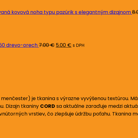
ná kovová noha typu pazúrik s elegantným dizajnom
8.
Pôvodná
Aktuálna
cena
cena
bola:
je:
7.00 €.
5.00 €.
L50 drevo-orech
7.00
€
5.00
€
s DPH
enčester) je tkanina s výrazne vyvýšenou textúrou. Má 
u. Dizajn tkaniny
CORD
sa aktuálne zaraďuje medzi aktuá
o vnútorných vrstiev, čo zlepšuje údržbu poťahu. Tkanina 