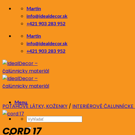
Skip
Martin
to
info@idealdecor.sk
content
+421 903 283 952
Martin
info@idealdecor.sk
+421 903 283 952
Menu
POŤAHOVÉ LÁTKY, KOŽENKY
/
INTERIÉROVÉ ČALUNNÍCKE
Hľadať:
CORD 17