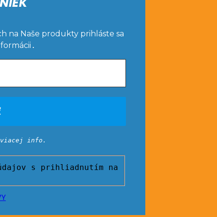
NIEK
ch na Naše produkty prihláste sa
nformácii
.
viacej info.
dajov s prihliadnutím na
VY