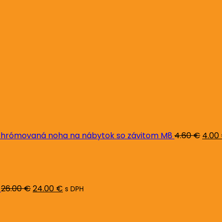
Pôvo
cena
bola:
4.60 
hrómovaná noha na nábytok so závitom M8
4.60
€
4.00
Pôvodná
Aktuálna
cena
cena
bola:
je:
26.00 €.
24.00 €.
26.00
€
24.00
€
s DPH