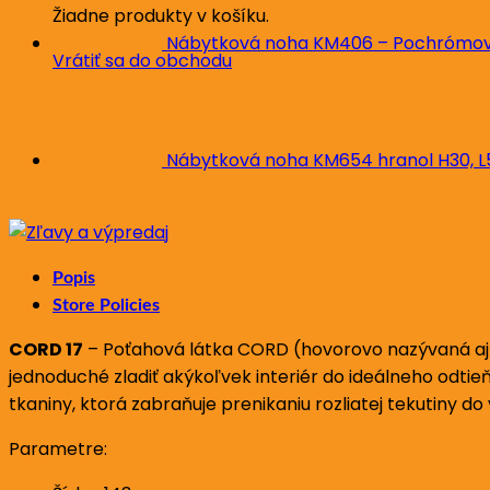
Žiadne produkty v košíku.
Nábytková noha KM406 – Pochrómova
Vrátiť sa do obchodu
Nábytková noha KM654 hranol H30, 
Popis
Store Policies
CORD 17
– Poťahová látka CORD (hovorovo nazývaná aj m
jednoduché zladiť akýkoľvek interiér do ideálneho odtieň
tkaniny, ktorá zabraňuje prenikaniu rozliatej tekutiny d
Parametre: