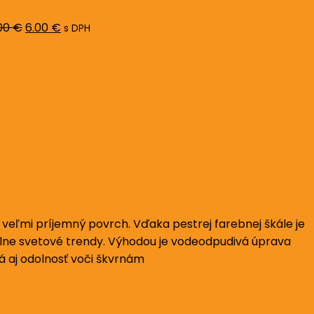
bola:
je:
8.00 €.
6.00 €.
00
€
6.00
€
s DPH
veľmi príjemný povrch. Vďaka pestrej farebnej škále je
lne svetové trendy. Výhodou je vodeodpudivá úprava
má aj odolnosť voči škvrnám