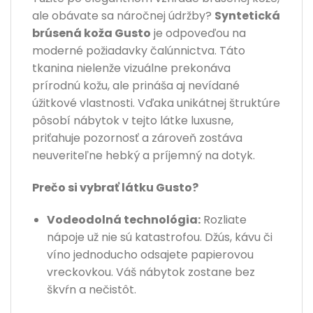
ale obávate sa náročnej údržby?
Syntetická
brúsená koža Gusto
je odpoveďou na
moderné požiadavky čalúnnictva. Táto
tkanina nielenže vizuálne prekonáva
prírodnú kožu, ale prináša aj nevídané
úžitkové vlastnosti. Vďaka unikátnej štruktúre
pôsobí nábytok v tejto látke luxusne,
priťahuje pozornosť a zároveň zostáva
neuveriteľne hebký a príjemný na dotyk.
Prečo si vybrať látku Gusto?
Vodeodolná technológia:
Rozliate
nápoje už nie sú katastrofou. Džús, kávu či
víno jednoducho odsajete papierovou
vreckovkou. Váš nábytok zostane bez
škvŕn a nečistôt.