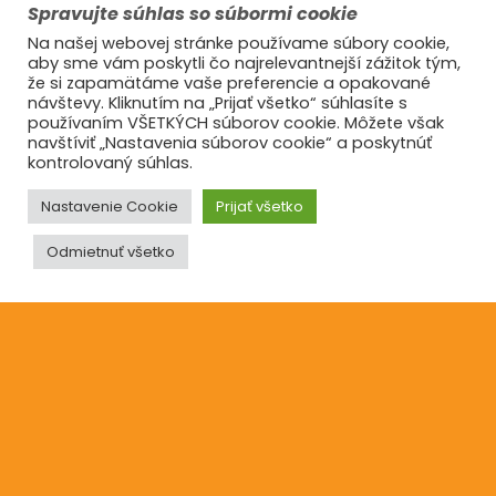
Spravujte súhlas so súbormi cookie
Zásady používania súborov cookie
Na našej webovej stránke používame súbory cookie,
aby sme vám poskytli čo najrelevantnejší zážitok tým,
že si zapamätáme vaše preferencie a opakované
návštevy. Kliknutím na „Prijať všetko“ súhlasíte s
Informácie
používaním VŠETKÝCH súborov cookie. Môžete však
navštíviť „Nastavenia súborov cookie“ a poskytnúť
O nás
kontrolovaný súhlas.
Reklamácie
Nastavenie Cookie
Prijať všetko
Blog
Odmietnuť všetko
Kontakt
©2021
Ufonaut - Webcreation