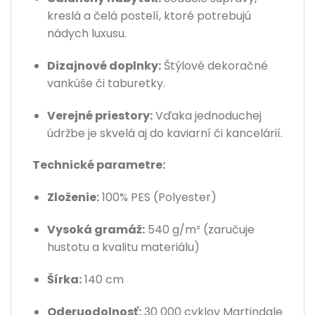
kreslá a čelá postelí, ktoré potrebujú
nádych luxusu.
Dizajnové doplnky:
Štýlové dekoračné
vankúše či taburetky.
Verejné priestory:
Vďaka jednoduchej
údržbe je skvelá aj do kaviarní či kancelárií.
Technické parametre:
Zloženie:
100% PES (Polyester)
Vysoká gramáž:
540 g/m² (zaručuje
hustotu a kvalitu materiálu)
Šírka:
140 cm
Oderuodolnosť:
30 000 cyklov Martindale