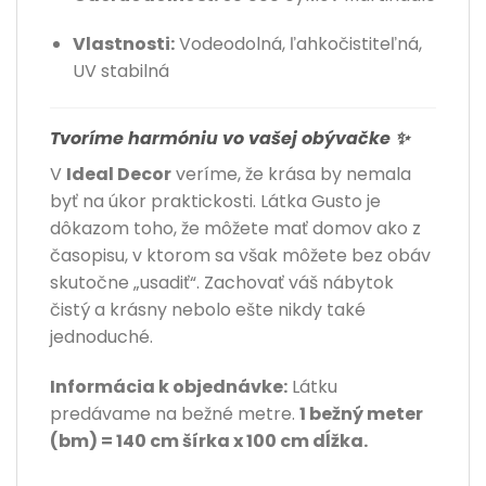
Vlastnosti:
Vodeodolná, ľahkočistiteľná,
UV stabilná
Tvoríme harmóniu vo vašej obývačke ✨
V
Ideal Decor
veríme, že krása by nemala
byť na úkor praktickosti. Látka Gusto je
dôkazom toho, že môžete mať domov ako z
časopisu, v ktorom sa však môžete bez obáv
skutočne „usadiť“. Zachovať váš nábytok
čistý a krásny nebolo ešte nikdy také
jednoduché.
Informácia k objednávke:
Látku
predávame na bežné metre.
1 bežný meter
(bm) = 140 cm šírka x 100 cm dĺžka.