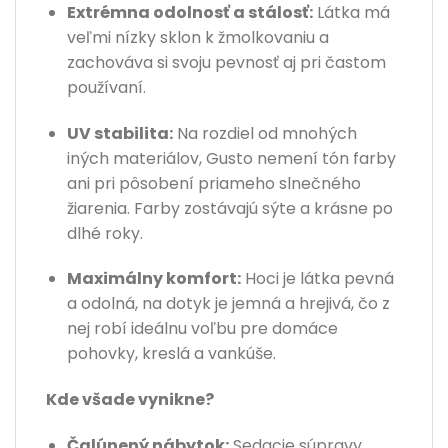
Extrémna odolnosť a stálosť:
Látka má
veľmi nízky sklon k žmolkovaniu a
zachováva si svoju pevnosť aj pri častom
používaní.
UV stabilita:
Na rozdiel od mnohých
iných materiálov, Gusto nemení tón farby
ani pri pôsobení priameho slnečného
žiarenia. Farby zostávajú sýte a krásne po
dlhé roky.
Maximálny komfort:
Hoci je látka pevná
a odolná, na dotyk je jemná a hrejivá, čo z
nej robí ideálnu voľbu pre domáce
pohovky, kreslá a vankúše.
Kde všade vynikne?
Čalúnený nábytok:
Sedacie súpravy,