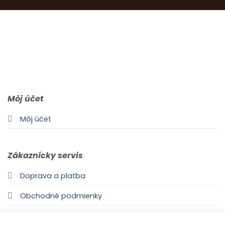
0903 283 952
info@idealdecor.sk
Môj účet
Môj účet
Zákaznícky servis
Doprava a platba
Obchodné podmienky
Odstúpenie od zmluvy