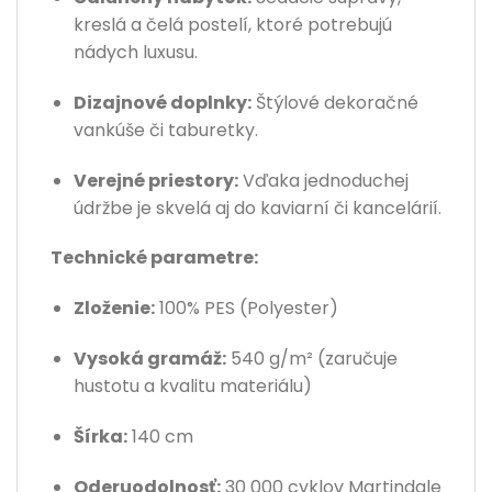
kreslá a čelá postelí, ktoré potrebujú
nádych luxusu.
Dizajnové doplnky:
Štýlové dekoračné
vankúše či taburetky.
Verejné priestory:
Vďaka jednoduchej
údržbe je skvelá aj do kaviarní či kancelárií.
Technické parametre:
Zloženie:
100% PES (Polyester)
Vysoká gramáž:
540 g/m² (zaručuje
hustotu a kvalitu materiálu)
Šírka:
140 cm
Oderuodolnosť:
30 000 cyklov Martindale