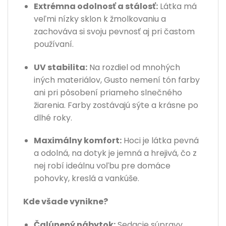
Extrémna odolnosť a stálosť:
Látka má
veľmi nízky sklon k žmolkovaniu a
zachováva si svoju pevnosť aj pri častom
používaní.
UV stabilita:
Na rozdiel od mnohých
iných materiálov, Gusto nemení tón farby
ani pri pôsobení priameho slnečného
žiarenia. Farby zostávajú sýte a krásne po
dlhé roky.
Maximálny komfort:
Hoci je látka pevná
a odolná, na dotyk je jemná a hrejivá, čo z
nej robí ideálnu voľbu pre domáce
pohovky, kreslá a vankúše.
Kde všade vynikne?
Čalúnený nábytok:
Sedacie súpravy,