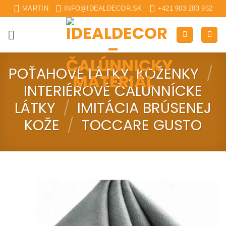
Skip
MARTIN
INFO@IDEALDECOR.SK
+421 903 283 952
to
content
POŤAHOVÉ LÁTKY, KOŽENKY
/
INTERIÉROVÉ ČALUNNÍCKE
LÁTKY
/
IMITÁCIA BRÚSENEJ
KOŽE
/
TOCCARE GUSTO