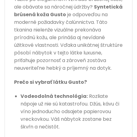
ale obávate sa náročnej údržby?
Syntetická
brúsená koža Gusto
je odpoveďou na
moderné požiadavky čalúnnictva. Táto
tkanina nielenže vizuálne prekonáva
prírodnú kožu, ale prináša aj nevídané
úžitkové vlastnosti. Vďaka unikátnej štruktúre
pôsobí nábytok v tejto látke luxusne,
priťahuje pozornosť a zároveň zostáva
neuveriteľne hebký a príjemný na dotyk.
Prečo si vybrať látku Gusto?
Vodeodolná technológia:
Rozliate
nápoje už nie sú katastrofou. Džús, kávu či
víno jednoducho odsajete papierovou
vreckovkou. Váš nábytok zostane bez
škvŕn a nečistôt.