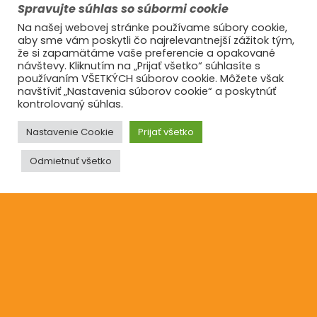
Spravujte súhlas so súbormi cookie
Zásady používania súborov cookie
Na našej webovej stránke používame súbory cookie,
aby sme vám poskytli čo najrelevantnejší zážitok tým,
že si zapamätáme vaše preferencie a opakované
návštevy. Kliknutím na „Prijať všetko“ súhlasíte s
Informácie
používaním VŠETKÝCH súborov cookie. Môžete však
navštíviť „Nastavenia súborov cookie“ a poskytnúť
O nás
kontrolovaný súhlas.
Reklamácie
Nastavenie Cookie
Prijať všetko
Blog
Odmietnuť všetko
Kontakt
©2021
Ufonaut - Webcreation