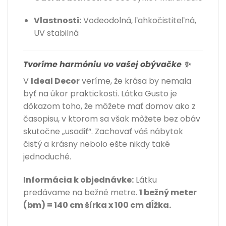
Vlastnosti:
Vodeodolná, ľahkočistiteľná,
UV stabilná
Tvoríme harmóniu vo vašej obývačke ✨
V
Ideal Decor
veríme, že krása by nemala
byť na úkor praktickosti. Látka Gusto je
dôkazom toho, že môžete mať domov ako z
časopisu, v ktorom sa však môžete bez obáv
skutočne „usadiť“. Zachovať váš nábytok
čistý a krásny nebolo ešte nikdy také
jednoduché.
Informácia k objednávke:
Látku
predávame na bežné metre.
1 bežný meter
(bm) = 140 cm šírka x 100 cm dĺžka.