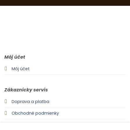
0903 283 952
info@idealdecor.sk
Môj účet
Môj účet
Zákaznícky servis
Doprava a platba
Obchodné podmienky
Odstúpenie od zmluvy