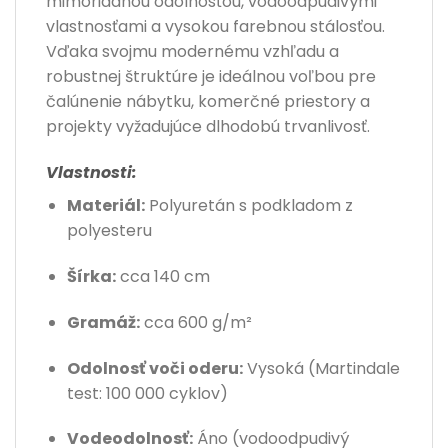
mimoriadnou odolnosťou, vodoodpudivými
vlastnosťami a vysokou farebnou stálosťou.
Vďaka svojmu modernému vzhľadu a
robustnej štruktúre je ideálnou voľbou pre
čalúnenie nábytku, komerčné priestory a
projekty vyžadujúce dlhodobú trvanlivosť.
Vlastnosti:
Materiál:
Polyuretán s podkladom z
polyesteru
Šírka:
cca 140 cm
Gramáž:
cca 600 g/m²
Odolnosť voči oderu:
Vysoká (Martindale
test: 100 000 cyklov)
Vodeodolnosť:
Áno (vodoodpudivý