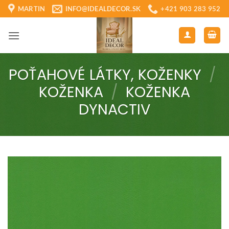
Skip
MARTIN
INFO@IDEALDECOR.SK
+421 903 283 952
to
content
POŤAHOVÉ LÁTKY, KOŽENKY
/
KOŽENKA
/
KOŽENKA
DYNACTIV