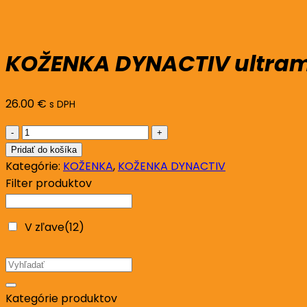
KOŽENKA DYNACTIV ultram
26.00
€
s DPH
množstvo
KOŽENKA
Pridať do košíka
DYNACTIV
Kategórie:
KOŽENKA
,
KOŽENKA DYNACTIV
ultramarine
Filter produktov
V zľave
(12)
Hľadať:
Kategórie produktov