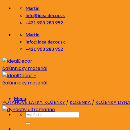
Skip
Martin
to
info@idealdecor.sk
content
+421 903 283 952
Martin
info@idealdecor.sk
+421 903 283 952
Menu
POŤAHOVÉ LÁTKY, KOŽENKY
/
KOŽENKA
/
KOŽENKA DYNA
Hľadať: