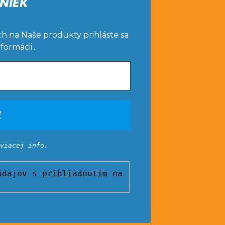
NIEK
ch na Naše produkty prihláste sa
nformácii
.
viacej info.
dajov s prihliadnutím na