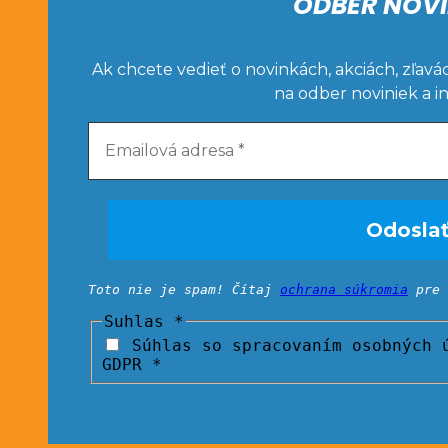
ODBER NOVI
Ak chcete vedieť o novinkách, akciách, zľavá
na odber noviniek a i
Toto nie je spam! Čítaj
ochrana súkromia
pre 
Suhlas
*
Súhlas so spracovaním osobných ú
GDPR *