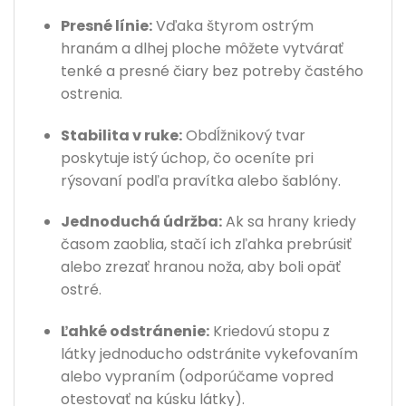
Presné línie:
Vďaka štyrom ostrým
hranám a dlhej ploche môžete vytvárať
tenké a presné čiary bez potreby častého
ostrenia.
Stabilita v ruke:
Obdĺžnikový tvar
poskytuje istý úchop, čo oceníte pri
rýsovaní podľa pravítka alebo šablóny.
Jednoduchá údržba:
Ak sa hrany kriedy
časom zaoblia, stačí ich zľahka prebrúsiť
alebo zrezať hranou noža, aby boli opäť
ostré.
Ľahké odstránenie:
Kriedovú stopu z
látky jednoducho odstránite vykefovaním
alebo vypraním (odporúčame vopred
otestovať na kúsku látky).