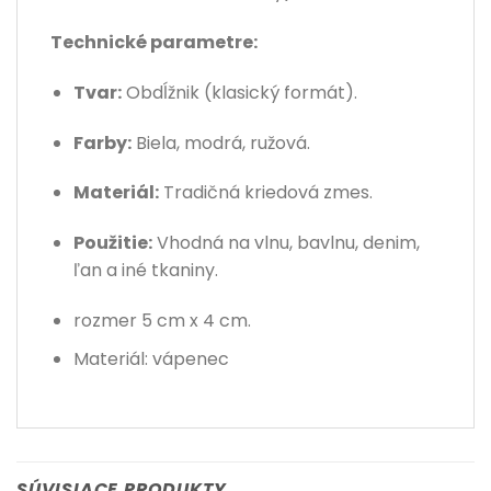
Technické parametre:
Tvar:
Obdĺžnik (klasický formát).
Farby:
Biela, modrá, ružová.
Materiál:
Tradičná kriedová zmes.
Použitie:
Vhodná na vlnu, bavlnu, denim,
ľan a iné tkaniny.
rozmer 5 cm x 4 cm.
Materiál: vápenec
SÚVISIACE PRODUKTY