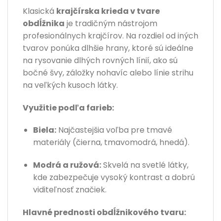
Klasická
krajčírska krieda v tvare
obdĺžnika
je tradičným nástrojom
profesionálnych krajčírov. Na rozdiel od iných
tvarov ponúka dlhšie hrany, ktoré sú ideálne
na rysovanie dlhých rovných línií, ako sú
bočné švy, záložky nohavíc alebo línie strihu
na veľkých kusoch látky.
Využitie podľa farieb:
Biela:
Najčastejšia voľba pre tmavé
materiály (čierna, tmavomodrá, hnedá).
Modrá a ružová:
Skvelá na svetlé látky,
kde zabezpečuje vysoký kontrast a dobrú
viditeľnosť značiek.
Hlavné prednosti obdĺžnikového tvaru: