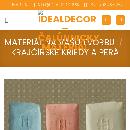
Skip
MARTIN
INFO@IDEALDECOR.SK
+421 903 283 952
to
content
MATERIÁL NA VAŠU TVORBU
/
KRAJČÍRSKE KRIEDY A PERÁ