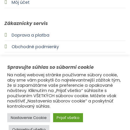
Môj účet
Zákaznícky servis
Doprava a platba
Obchodné podmienky
Odstúpenie od zmluvy
Spravujte súhlas so súbormi cookie
Zásady používania súborov cookie
Na našej webovej stránke používame súbory cookie,
aby sme vám poskytli čo najrelevantnejší zážitok tým,
že si zapamätáme vaše preferencie a opakované
návštevy. Kliknutím na „Prijať všetko“ súhlasíte s
Informácie
používaním VŠETKÝCH súborov cookie. Môžete však
navštíviť „Nastavenia súborov cookie“ a poskytnúť
O nás
kontrolovaný súhlas.
Reklamácie
Nastavenie Cookie
Prijať všetko
Blog
Odmietnuť všetko