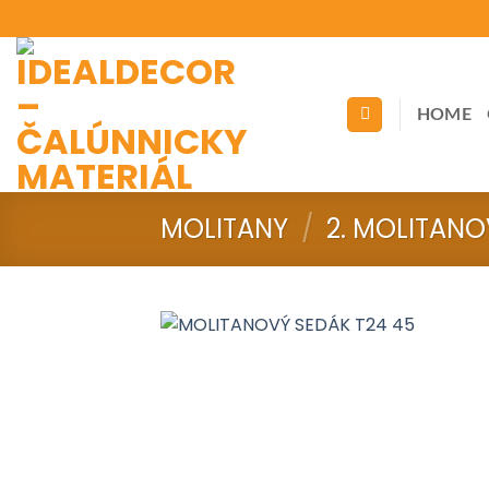
Skip
to
content
HOME
MOLITANY
/
2. MOLITANO