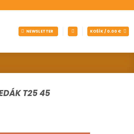
NEWSLETTER
KOŠÍK /
0.00
€
EDÁK T25 45
ÁK T25 45