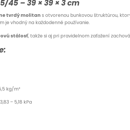
5/45 – 39 × 39 × 3 cm
ne tvrdý molitan
s otvorenou bunkovou štruktúrou, ktor
iam je vhodný na každodenné používanie.
rovú stálosť
, takže si aj pri pravidelnom zaťažení zachová
e:
5,5 kg/m³
3,83 – 5,18 kPa