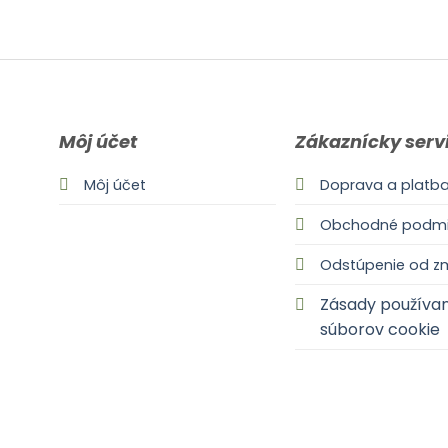
Môj účet
Zákaznícky serv
Môj účet
Doprava a platb
Obchodné podmi
Odstúpenie od z
Zásady používan
súborov cookie