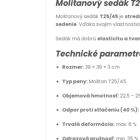
Molitanový sedák T2
Molitanový sedák
T25/45
je
stred
sedenie
. Vďaka svojim vlastnost
Sedák má dobrú
elasticitu a tva
Technické parametr
Rozmer:
39 × 39 × 3 cm
Typ peny:
Molitan T25/45
Objemová hmotnosť:
22,5 – 2
Odpor proti stlačeniu (40 %):
Trvalá deformácia:
max. 8 %
Odrazová pružnosť:
min. 35 %