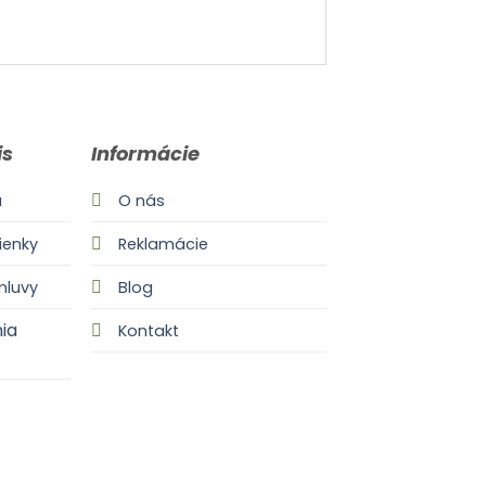
is
Informácie
a
O nás
enky
Reklamácie
mluvy
Blog
ia
Kontakt