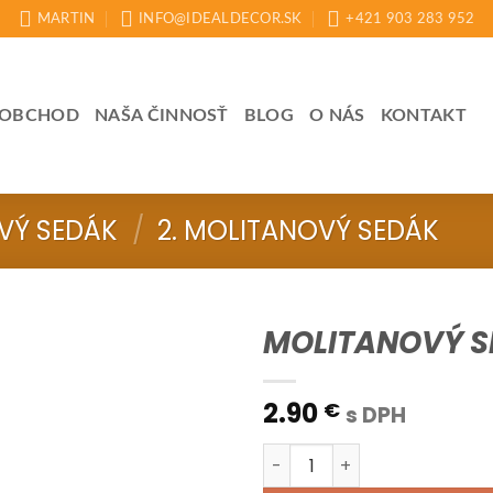
MARTIN
INFO@IDEALDECOR.SK
+421 903 283 952
OBCHOD
NAŠA ČINNOSŤ
BLOG
O NÁS
KONTAKT
VÝ SEDÁK
/
2. MOLITANOVÝ SEDÁK
MOLITANOVÝ S
2.90
€
s DPH
množstvo MOLITANOVÝ SED