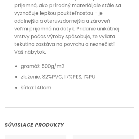
príjemná, ako prírodný materiál,ale stále sa
vyznačuje lepšou použiteľnosťou – je
odolnejšia a oteruvzdornejšia a zároveň
veľmi príjemná na dotyk. Pridanie unikátnej
vrstvy počas výroby spôsobuje, že vyliata
tekutina zostáva na povrchu a neznečistí
Váš nábytok.
gramáž: 500g/m2
zloženie: 82%PVC, 17%PES, 1%PU
šírka: 140cm
SÚVISIACE PRODUKTY