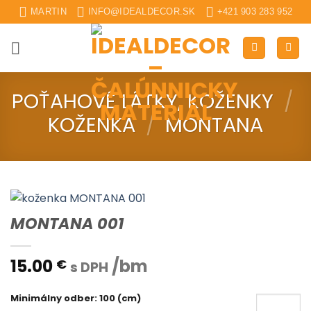
Skip
MARTIN
INFO@IDEALDECOR.SK
+421 903 283 952
to
content
POŤAHOVÉ LÁTKY, KOŽENKY
/
KOŽENKA
/
MONTANA
MONTANA 001
15.00
/bm
€
s DPH
Minimálny odber: 100 (cm)