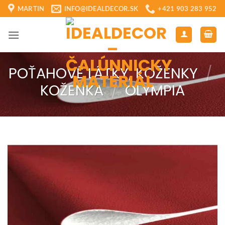
Skip
MARTIN
INFO@IDEALDECOR.SK
+421 903 283 952
to
content
POŤAHOVÉ LÁTKY, KOŽENKY
/
KOŽENKA
/
OLYMPIA