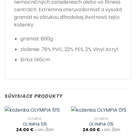
nemocničných zariadeniach alebo vo fitness
centrách. Extrémna oteruvzdornosť a vysoká
gramáž sú zárukou dlhodobej životnosti tejto
koženky.
gramáž: 600g
zloženie: 76% PVC, 22% PES, 2% Vinyl Acryl
šírka: 140cm
SÚVISIACE PRODUKTY
OLYMPIA
OLYMPIA
OLYMPIA 515
OLYMPIA 015
24.00
€
/bm
24.00
€
/bm
s DPH
s DPH