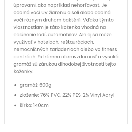
úpravami, ako napríklad nehorľavosť. Je
odolná voči UV žiareniu a soli alebo odolná
voči rôznym druhom baktérií. Vďaka týmto
vlastnostiam je táto koženka vhodná na
čalúnenie lodí, automobilov. Ale aj sa môže
využívať v hoteloch, reštauráciach,
nemocničných zariadeniach alebo vo fitness
centrách. Extrémna oteruvzdornosť a vysoká
gramáž sú zárukou dlhodobej životnosti tejto
koženky.
gramáž: 600g
zloženie: 76% PVC, 22% PES, 2% Vinyl Acryl
šírka: 140cm