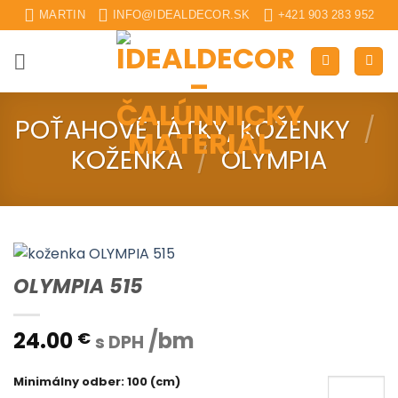
Skip
MARTIN
INFO@IDEALDECOR.SK
+421 903 283 952
to
content
POŤAHOVÉ LÁTKY, KOŽENKY
/
KOŽENKA
/
OLYMPIA
OLYMPIA 515
24.00
/bm
€
s DPH
Minimálny odber: 100 (cm)