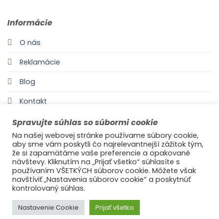
Informácie
O nás
Reklamácie
Blog
Kontakt
Spravujte súhlas so súbormi cookie
Na našej webovej stránke používame súbory cookie,
aby sme vám poskytli čo najrelevantnejší zážitok tým,
že si zapamätáme vaše preferencie a opakované
návštevy. Kliknutím na „Prijať všetko“ súhlasíte s
používaním VŠETKÝCH súborov cookie. Môžete však
navštíviť „Nastavenia súborov cookie“ a poskytnúť
©2021
Ufonaut - Webcreation
kontrolovaný súhlas.
OCHRANA OSOBNÝCH ÚDAJOV
Nastavenie Cookie
Prijať všetko