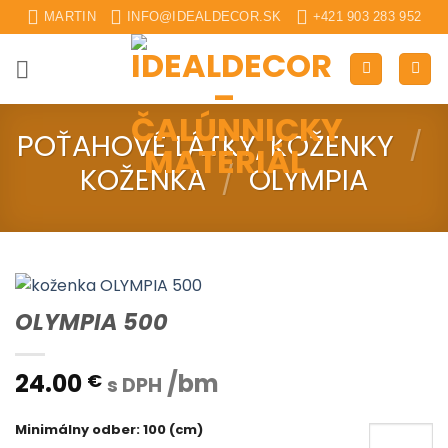
Skip
MARTIN
INFO@IDEALDECOR.SK
+421 903 283 952
to
content
POŤAHOVÉ LÁTKY, KOŽENKY
/
KOŽENKA
/
OLYMPIA
OLYMPIA 500
24.00
/bm
€
s DPH
Minimálny odber: 100 (cm)