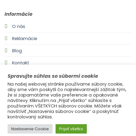
Informácie
O nás
Reklamácie
Blog
Kontakt
Spravujte súhlas so súbormi cookie
Na našej webovej stránke používame súbory cookie,
aby sme vám poskytli čo najrelevantnejší zážitok tým,
že si zapamätáme vaše preferencie a opakované
návštevy. Kliknutím na „Prijať všetko“ súhlasíte s
používaním VŠETKÝCH súborov cookie. Môžete však
navštíviť „Nastavenia súborov cookie“ a poskytnúť
©2021
Ufonaut - Webcreation
kontrolovaný súhlas.
OCHRANA OSOBNÝCH ÚDAJOV
Nastavenie Cookie
Prijať všetko