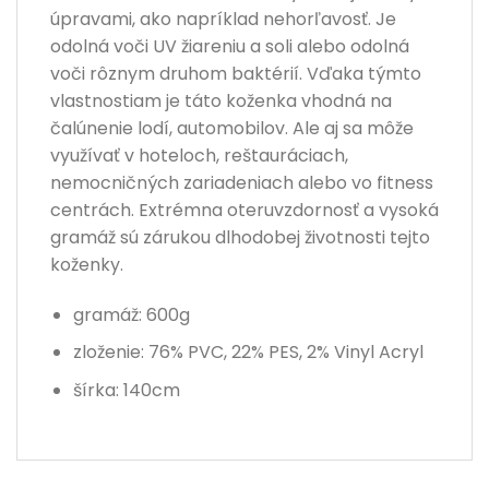
úpravami, ako napríklad nehorľavosť. Je
odolná voči UV žiareniu a soli alebo odolná
voči rôznym druhom baktérií. Vďaka týmto
vlastnostiam je táto koženka vhodná na
čalúnenie lodí, automobilov. Ale aj sa môže
využívať v hoteloch, reštauráciach,
nemocničných zariadeniach alebo vo fitness
centrách. Extrémna oteruvzdornosť a vysoká
gramáž sú zárukou dlhodobej životnosti tejto
koženky.
gramáž: 600g
zloženie: 76% PVC, 22% PES, 2% Vinyl Acryl
šírka: 140cm