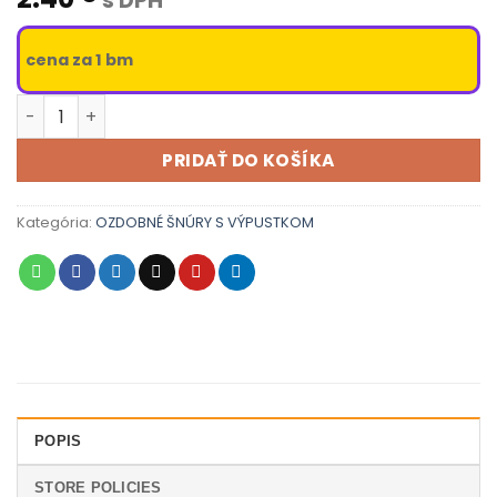
s DPH
cena za 1 bm
množstvo Ozdobné šnúry s výpustkom šedá 8 mm
PRIDAŤ DO KOŠÍKA
Kategória:
OZDOBNÉ ŠNÚRY S VÝPUSTKOM
POPIS
STORE POLICIES