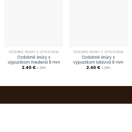
OZDOBNÉ ŠNÚRY S VÝPUSTKOM
OZDOBNÉ ŠNÚRY S VÝPUSTKOM
Ozdobné šnúry s
Ozdobné šnúry s
výpustkom medená 8 mm
výpustkom béžová 8 mm
2.40
€
2.40
€
s DPH
s DPH