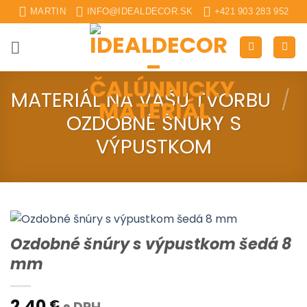
Skip
MARTIN
INFO@IDEALDECOR.SK
+421 903 283 952
to
content
MATERIÁL NA VAŠU TVORBU
/
OZDOBNÉ ŠNÚRY S
VÝPUSTKOM
Ozdobné šnúry s výpustkom šedá 8
mm
2.40
€