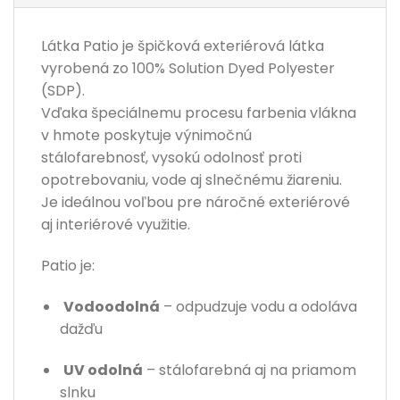
Látka Patio je špičková exteriérová látka
vyrobená zo 100% Solution Dyed Polyester
(SDP).
Vďaka špeciálnemu procesu farbenia vlákna
v hmote poskytuje výnimočnú
stálofarebnosť, vysokú odolnosť proti
opotrebovaniu, vode aj slnečnému žiareniu.
Je ideálnou voľbou pre náročné exteriérové
aj interiérové využitie.
Patio je:
Vodoodolná
– odpudzuje vodu a odoláva
dažďu
UV odolná
– stálofarebná aj na priamom
slnku