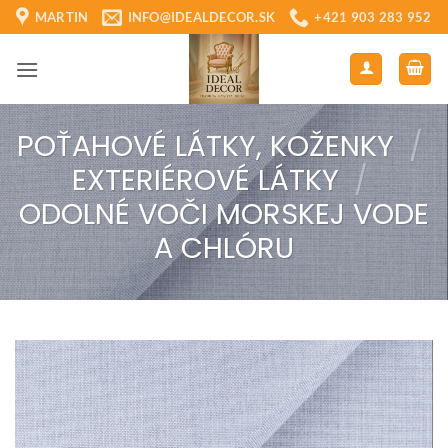
Skip
MARTIN
INFO@IDEALDECOR.SK
+421 903 283 952
to
content
POŤAHOVÉ LÁTKY, KOŽENKY
/
EXTERIÉROVÉ LÁTKY
/
ODOLNÉ VOČI MORSKEJ VODE
A CHLÓRU