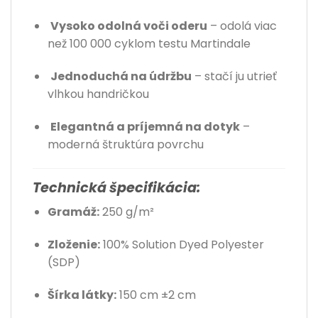
Vysoko odolná voči oderu
– odolá viac
než 100 000 cyklom testu Martindale
Jednoduchá na údržbu
– stačí ju utrieť
vlhkou handričkou
Elegantná a príjemná na dotyk
–
moderná štruktúra povrchu
Technická špecifikácia:
Gramáž:
250 g/m²
Zloženie:
100% Solution Dyed Polyester
(SDP)
Šírka látky:
150 cm ±2 cm