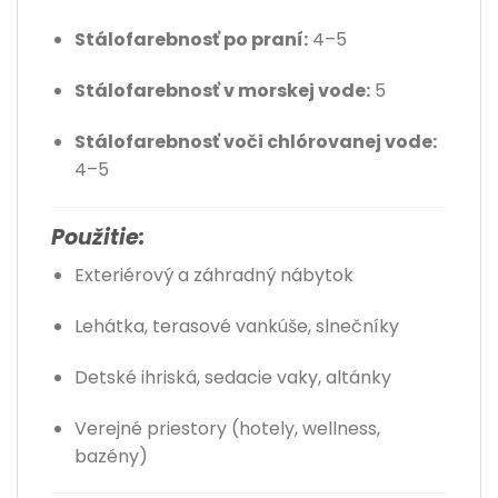
Stálofarebnosť po praní:
4–5
Stálofarebnosť v morskej vode:
5
Stálofarebnosť voči chlórovanej vode:
4–5
Použitie:
Exteriérový a záhradný nábytok
Lehátka, terasové vankúše, slnečníky
Detské ihriská, sedacie vaky, altánky
Verejné priestory (hotely, wellness,
bazény)