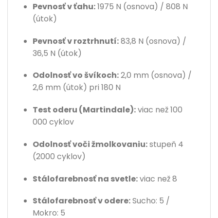
Pevnosť v ťahu:
1975 N (osnova) / 808 N
(útok)
Pevnosť v roztrhnutí:
83,8 N (osnova) /
36,5 N (útok)
Odolnosť vo švíkoch:
2,0 mm (osnova) /
2,6 mm (útok) pri 180 N
Test oderu (Martindale):
viac než 100
000 cyklov
Odolnosť voči žmolkovaniu:
stupeň 4
(2000 cyklov)
Stálofarebnosť na svetle:
viac než 8
Stálofarebnosť v odere:
Sucho: 5 /
Mokro: 5