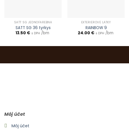
SATT SG JEDNOFAREBNÁ
EXTERIÉROVÉ LÁTKY
SATT SG 36 tyrkys
RAINBOW 9
13.50
€
/bm
24.00
€
/bm
s DPH
s DPH
0903 283 952
info@idealdecor.sk
Môj účet
Môj účet