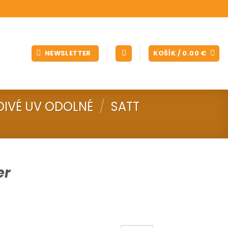
NEWSLETTER
KOŠÍK /
0.00
€
IVÉ UV ODOLNÉ
/
SATT
er