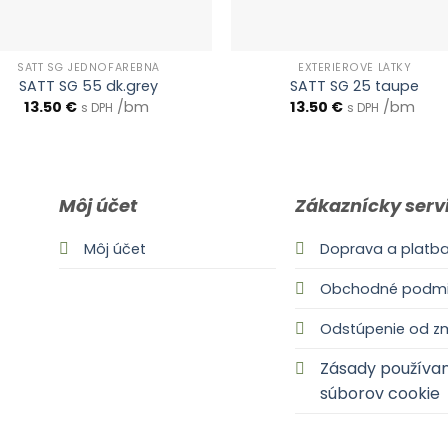
SATT SG JEDNOFAREBNÁ
EXTERIÉROVÉ LÁTKY
SATT SG 55 dk.grey
SATT SG 25 taupe
13.50
€
/bm
13.50
€
/bm
s DPH
s DPH
Môj účet
Zákaznícky serv
Môj účet
Doprava a platb
Obchodné podmi
Odstúpenie od z
Zásady používan
súborov cookie