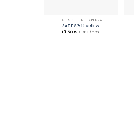
SATT SG JEDNOFAREBNÁ
SATT SG 12 yellow
13.50
€
/bm
s DPH
0903 283 952
info@idealdecor.sk