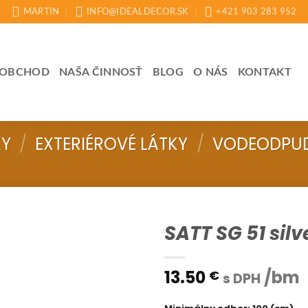
MARTIN
INFO@IDEALDECOR.SK
+421 903 283 952
OBCHOD
NAŠA ČINNOSŤ
BLOG
O NÁS
KONTAKT
KY
/
EXTERIÉROVÉ LÁTKY
/
VODEODPUD
SATT SG 51 silv
13.50
/bm
€
s DPH