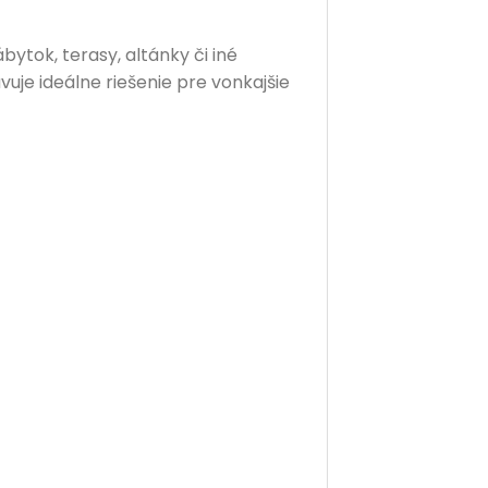
ytok, terasy, altánky či iné
uje ideálne riešenie pre vonkajšie