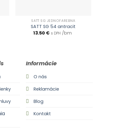
SATT SG JEDNOFAREBNÁ
SATT SG JED
SATT SG 54 antracit
SATT SG 3
13.50
€
/bm
13.50
€
s DPH
s 
is
Informácie
a
O nás
enky
Reklamácie
mluvy
Blog
ia
Kontakt