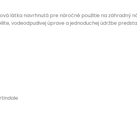
ová látka navrhnutá pre náročné použitie na záhradný náb
ilite, vodeodpudivej úprave a jednoduchej údržbe predstav
rtindale