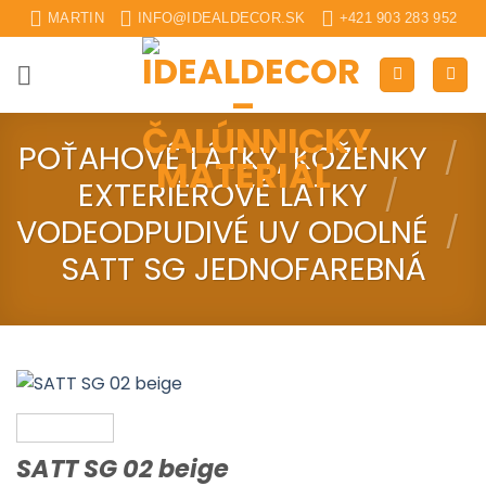
Skip
MARTIN
INFO@IDEALDECOR.SK
+421 903 283 952
to
content
POŤAHOVÉ LÁTKY, KOŽENKY
/
EXTERIÉROVÉ LÁTKY
/
VODEODPUDIVÉ UV ODOLNÉ
/
SATT SG JEDNOFAREBNÁ
SATT SG 02 beige