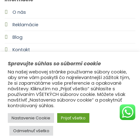
O nás
Reklamácie
Blog
Kontakt
Spravujte súhlas so súbormi cookie
Na našej webovej stránke používame súbory cookie,
aby sme vám poskytli čo najrelevantnejší zážitok tým,
že si zapamätáme vaše preferencie a opakované
návštevy. Kliknutím na „Prijať všetko“ súhlasíte s
používaním VŠETKÝCH súborov cookie. Môžete však
navštíviť „Nastavenia súborov cookie“ a poskytnúť
©2021
Ufonaut - Webcreation
kontrolovaný súhlas.
OCHRANA OSOBNÝCH ÚDAJOV
Nastavenie Cookie
Prijať všetko
Odmietnuť všetko
© 2025
s láskou Ideal Decor