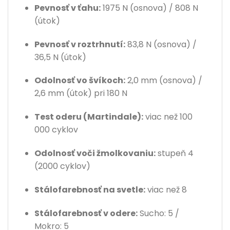
Pevnosť v ťahu:
1975 N (osnova) / 808 N
(útok)
Pevnosť v roztrhnutí:
83,8 N (osnova) /
36,5 N (útok)
Odolnosť vo švíkoch:
2,0 mm (osnova) /
2,6 mm (útok) pri 180 N
Test oderu (Martindale):
viac než 100
000 cyklov
Odolnosť voči žmolkovaniu:
stupeň 4
(2000 cyklov)
Stálofarebnosť na svetle:
viac než 8
Stálofarebnosť v odere:
Sucho: 5 /
Mokro: 5