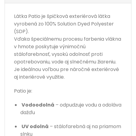
Látka Patio je špičková exteriérová látka
vyrobená zo 100% Solution Dyed Polyester
(SDP).
Vďaka špeciálnemu procesu farbenia vlákna
v hmote poskytuje výnimočnú
stálofarebnosť, vysokú odolnosť proti
opotrebovaniu, vode aj slnečnému žiareniu.
Je ideálnou voľbou pre náročné exteriérové
aj interiérové využitie.
Patio je:
Vodoodolná
– odpudzuje vodu a odoláva
dažďu
UV odolná
– stálofarebná aj na priamom
slnku