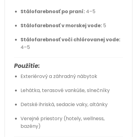
Stálofarebnosť po praní:
4–5
Stálofarebnosť v morskej vode:
5
Stálofarebnosť voči chlórovanej vode:
4–5
Použitie:
Exteriérový a záhradný nábytok
Lehátka, terasové vankúše, slnečníky
Detské ihriská, sedacie vaky, altánky
Verejné priestory (hotely, wellness,
bazény)