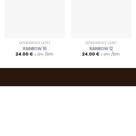
EXTERIÉROVÉ LÁTKY
EXTERIÉROVÉ LÁTKY
RAINBOW 16
RAINBOW 12
24.00
€
/bm
24.00
€
/bm
s DPH
s DPH
0903 283 952
info@idealdecor.sk