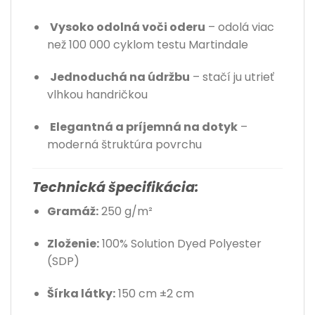
Vysoko odolná voči oderu
– odolá viac
než 100 000 cyklom testu Martindale
Jednoduchá na údržbu
– stačí ju utrieť
vlhkou handričkou
Elegantná a príjemná na dotyk
–
moderná štruktúra povrchu
Technická špecifikácia:
Gramáž:
250 g/m²
Zloženie:
100% Solution Dyed Polyester
(SDP)
Šírka látky:
150 cm ±2 cm