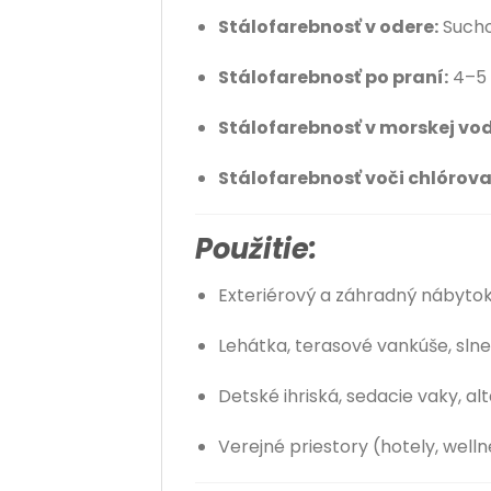
Stálofarebnosť v odere:
Sucho:
Stálofarebnosť po praní:
4–5
Stálofarebnosť v morskej vod
Stálofarebnosť voči chlórova
Použitie:
Exteriérový a záhradný nábyto
Lehátka, terasové vankúše, sln
Detské ihriská, sedacie vaky, al
Verejné priestory (hotely, well