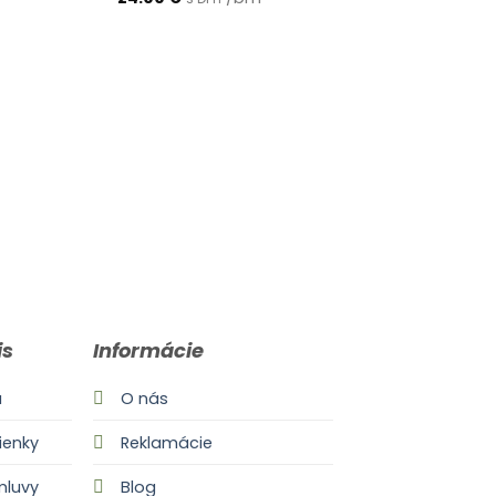
is
Informácie
a
O nás
enky
Reklamácie
mluvy
Blog