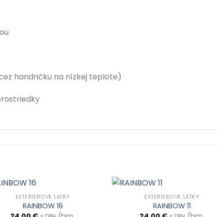
kou
cez handričku na nízkej teplote)
prostriedky
EXTERIÉROVÉ LÁTKY
EXTERIÉROVÉ LÁTKY
RAINBOW 16
RAINBOW 11
24.00
€
/bm
24.00
€
/bm
s DPH
s DPH