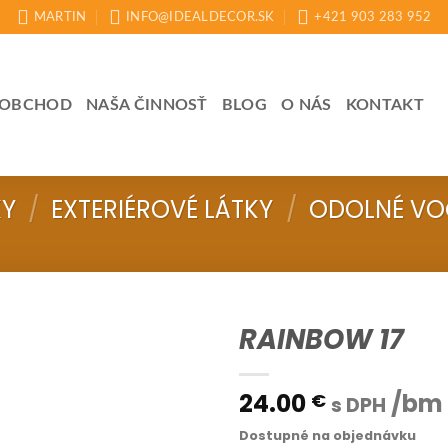
MARTIN
INFO@IDEALDECOR.SK
+421 903 283 952
OBCHOD
NAŠA ČINNOSŤ
BLOG
O NÁS
KONTAKT
KY
/
EXTERIÉROVÉ LÁTKY
/
ODOLNÉ VO
RAINBOW 17
24.00
/bm
€
s DPH
Dostupné na objednávku