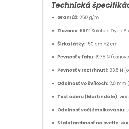
Technická špecifikác
Gramáž:
250 g/m²
Zloženie:
100% Solution Dyed Po
Šírka látky:
150 cm ±2 cm
Pevnosť v ťahu:
1975 N (osnova
Pevnosť v roztrhnutí:
83,8 N (o
Odolnosť vo švíkoch:
2,0 mm (
Test oderu (Martindale):
viac
Odolnosť voči žmolkovaniu:
s
Stálofarebnosť na svetle:
viac