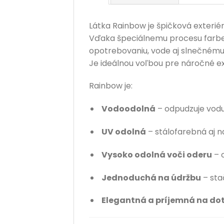
Látka Rainbow je špičková exterié
Vďaka špeciálnemu procesu farben
opotrebovaniu, vode aj slnečnému 
Je ideálnou voľbou pre náročné ext
Rainbow je:
Vodoodolná
– odpudzuje vodu
UV odolná
– stálofarebná aj 
Vysoko odolná voči oderu
– 
Jednoduchá na údržbu
– stač
Elegantná a príjemná na do