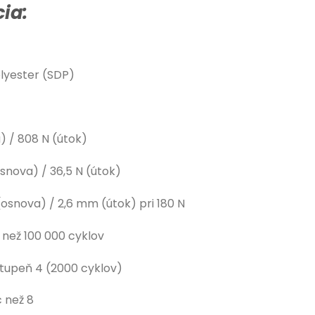
ia:
lyester (SDP)
) / 808 N (útok)
snova) / 36,5 N (útok)
osnova) / 2,6 mm (útok) pri 180 N
 než 100 000 cyklov
tupeň 4 (2000 cyklov)
 než 8