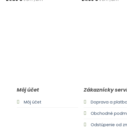
Môj účet
Zákaznícky serv
Môj účet
Doprava a platb
Obchodné podmi
Odstúpenie od z