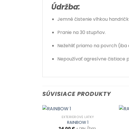
Údržba:
Jemné čistenie vlhkou handrič
Pranie na 30 stupňov.
Nežehliť priamo na povrch (iba 
Nepoužívať agresívne čistiace 
SÚVISIACE PRODUKTY
EXTERIÉROVÉ LÁTKY
RAINBOW 1
24.00
€
/bm
s DPH