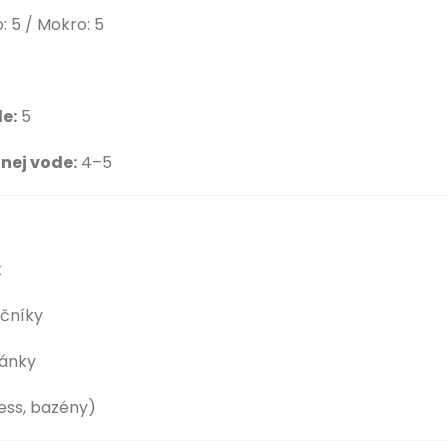
 5 / Mokro: 5
e:
5
nej vode:
4–5
k
ečníky
tánky
ness, bazény)