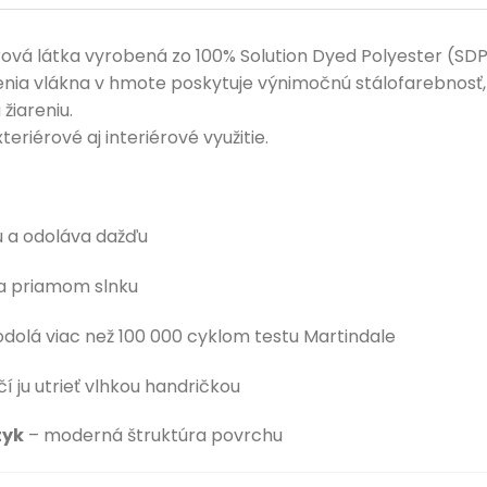
rová látka vyrobená zo 100% Solution Dyed Polyester (SDP
ia vlákna v hmote poskytuje výnimočnú stálofarebnosť, 
žiareniu.
eriérové aj interiérové využitie.
 a odoláva dažďu
na priamom slnku
odolá viac než 100 000 cyklom testu Martindale
í ju utrieť vlhkou handričkou
tyk
– moderná štruktúra povrchu