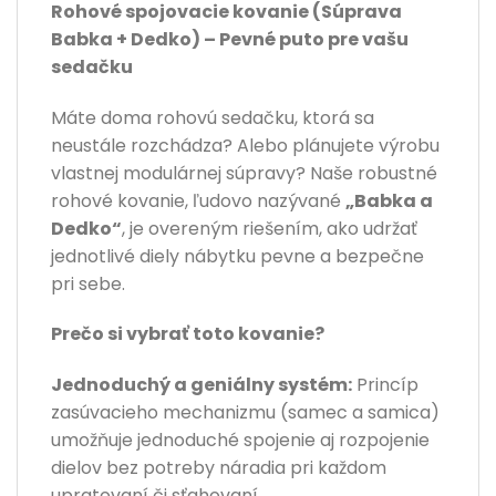
Rohové spojovacie kovanie (Súprava
Babka + Dedko) – Pevné puto pre vašu
sedačku
Máte doma rohovú sedačku, ktorá sa
neustále rozchádza? Alebo plánujete výrobu
vlastnej modulárnej súpravy? Naše robustné
rohové kovanie, ľudovo nazývané
„Babka a
Dedko“
, je overeným riešením, ako udržať
jednotlivé diely nábytku pevne a bezpečne
pri sebe.
Prečo si vybrať toto kovanie?
Jednoduchý a geniálny systém:
Princíp
zasúvacieho mechanizmu (samec a samica)
umožňuje jednoduché spojenie aj rozpojenie
dielov bez potreby náradia pri každom
upratovaní či sťahovaní.