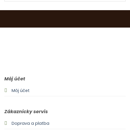
0903 283 952
info@idealdecor.sk
Môj účet
Môj účet
Zákaznícky servis
Doprava a platba