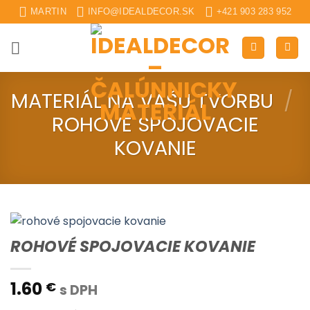
Skip
MARTIN
INFO@IDEALDECOR.SK
+421 903 283 952
to
content
MATERIÁL NA VAŠU TVORBU
/
ROHOVÉ SPOJOVACIE
KOVANIE
ROHOVÉ SPOJOVACIE KOVANIE
1.60
€
s DPH