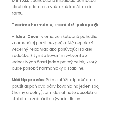
Montáž:
Jednoduchá inštalácia pomocou
skrutiek priamo na vnútornú konštrukciu
rámu.
Tvoríme harmóniu, ktorá drží pokope 🏠
V
Ideal Decor
vieme, že skutočné pohodlie
znamená aj pocit bezpečia. Nič nepokazí
večerný relax viac ako posúvajúci sa diel
sedačky. S týmto kovaním vytvoríte z
jednotlivých častí jeden pevný celok, ktorý
bude pôsobiť harmonicky a stabilne.
Náš tip pre vás:
Pri montáži odporúčame
použiť aspoň dva páry kovania na jeden spoj
(horný a dolný), čím dosiahnete absolútnu
stabilitu a zabránite kývaniu dielov.