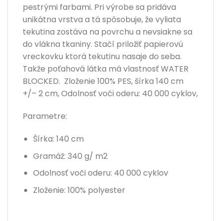
pestrými farbami. Pri výrobe sa pridáva
unikátna vrstva a tá spôsobuje, že vyliata
tekutina zostáva na povrchu a nevsiakne sa
do vlákna tkaniny. Stačí priložiť papierovú
vreckovku ktorá tekutinu nasaje do seba.
Takže poťahová látka má vlastnosť WATER
BLOCKED. Zloženie
100%
PES, šírka
14
0
cm
+/
–
2
cm
, Odolnosť voči oderu:
4
0
000
cyklov
,
Parametre:
Šírka: 140 cm
Gramáž: 340 g/ m2
Odolnosť voči oderu: 40 000 cyklov
Zloženie: 100% polyester