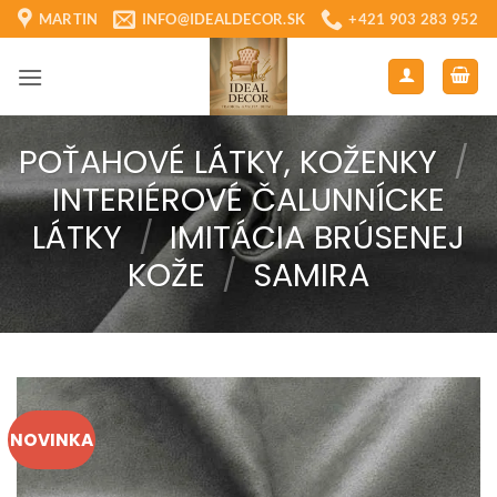
Skip
MARTIN
INFO@IDEALDECOR.SK
+421 903 283 952
to
content
POŤAHOVÉ LÁTKY, KOŽENKY
/
INTERIÉROVÉ ČALUNNÍCKE
LÁTKY
/
IMITÁCIA BRÚSENEJ
KOŽE
/
SAMIRA
NOVINKA