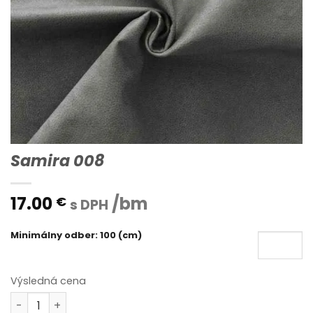
Samira 008
17.00
/bm
€
s DPH
Minimálny odber: 100 (cm)
Výsledná cena
množstvo Samira 008