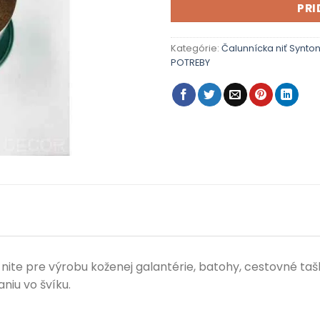
PRI
Kategórie:
Čalunnícka niť Synto
POTREBY
é nite pre výrobu koženej galantérie, batohy, cestovné ta
niu vo švíku.