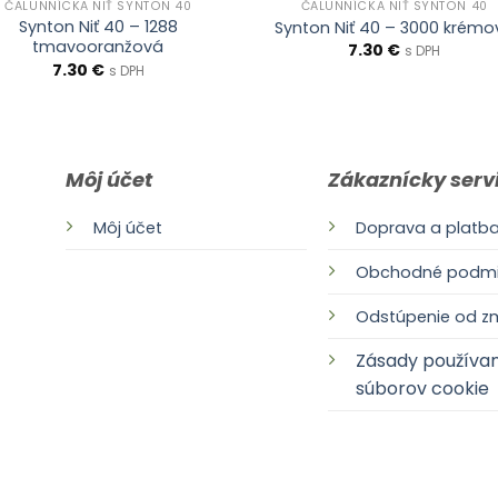
ČALUNNÍCKA NIŤ SYNTON 40
ČALUNNÍCKA NIŤ SYNTON 40
Synton Niť 40 – 1288
Synton Niť 40 – 3000 krémo
tmavooranžová
7.30
€
s DPH
7.30
€
s DPH
Môj účet
Zákaznícky serv
Môj účet
Doprava a platb
Obchodné podmi
Odstúpenie od z
Zásady používan
k
súborov cookie