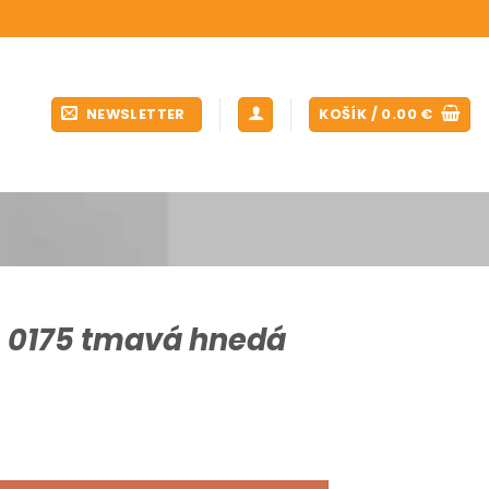
NEWSLETTER
KOŠÍK /
0.00
€
– 0175 tmavá hnedá
0175 tmavá hnedá