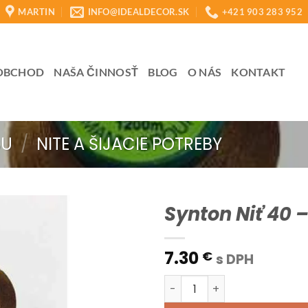
MARTIN
INFO@IDEALDECOR.SK
+421 903 283 952
OBCHOD
NAŠA ČINNOSŤ
BLOG
O NÁS
KONTAKT
BU
/
NITE A ŠIJACIE POTREBY
Synton Niť 40 
7.30
€
s DPH
množstvo Synton Niť 40 - 