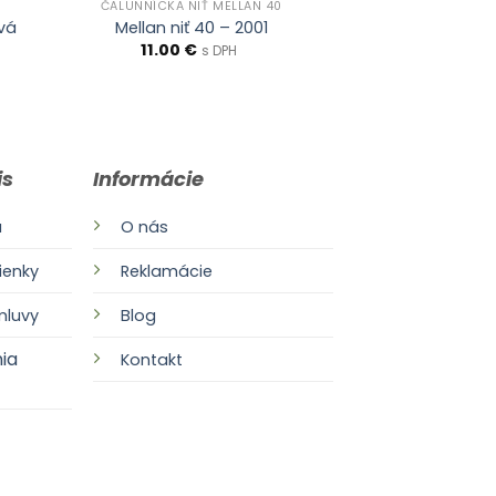
ČALUNNÍCKA NIŤ MELLAN 40
vá
Mellan niť 40 – 2001
11.00
€
s DPH
is
Informácie
a
O nás
enky
Reklamácie
mluvy
Blog
ia
Kontakt