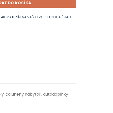
DAŤ DO KOŠÍKA
n 40
,
MATERIÁL NA VAŠU TVORBU
,
NITE A ŠIJACIE
šky, čalúnený nábytok, autodoplnky