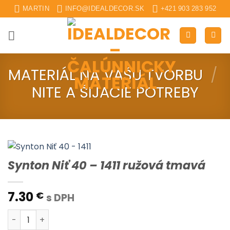
Skip
MARTIN
INFO@IDEALDECOR.SK
+421 903 283 952
to
content
MATERIÁL NA VAŠU TVORBU
/
NITE A ŠIJACIE POTREBY
Synton Niť 40 – 1411 ružová tmavá
7.30
€
s DPH
množstvo Synton Niť 40 - 1411 ružová tmavá