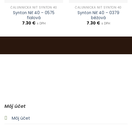
ČALUNNÍCKA NIŤ SYNTON 40
ČALUNNÍCKA NIŤ SYNTON 40
Synton Niť 40 – 0575
Synton Niť 40 – 0379
fialová
béžová
7.30
€
7.30
€
s DPH
s DPH
0903 283 952
info@idealdecor.sk
Môj účet
Môj účet