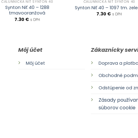
ČALUNNÍCKA NIŤ SYNTON 40
ČALUNNÍCKA NIŤ SYNTON 40
Synton Niť 40 – 1288
Synton Niť 40 – 1097 tm. zel
tmavooranžová
7.30
€
s DPH
7.30
€
s DPH
Môj účet
Zákaznícky serv
Môj účet
Doprava a platb
Obchodné podmi
Odstúpenie od z
Zásady používan
k
súborov cookie