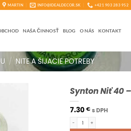
MARTIN
INFO@IDEALDECOR.SK
+421 903 283 952
OBCHOD
NAŠA ČINNOSŤ
BLOG
O NÁS
KONTAKT
BU
/
NITE A ŠIJACIE POTREBY
Synton Niť 40
7.30
€
s DPH
množstvo Synton Niť 40 - 