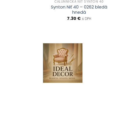
NIŤ SYNTON 40
ČALUNNÍCKA NIŤ SYNTON 40
0 – 0175 tmavá
Synton Niť 40 – 0262 bledá
edá
hnedá
€
7.30
€
s DPH
s DPH
0903 283 952
info@idealdecor.s