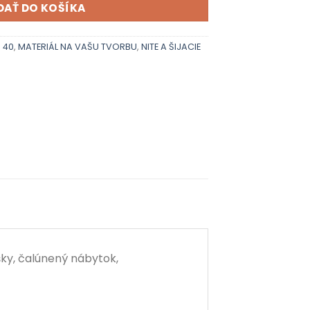
DAŤ DO KOŠÍKA
n 40
,
MATERIÁL NA VAŠU TVORBU
,
NITE A ŠIJACIE
šky, čalúnený nábytok,