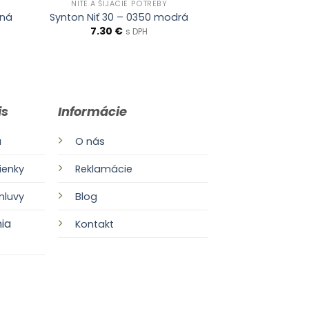
NITE A ŠIJACIE POTREBY
ená
Synton Niť 30 – 0350 modrá
7.30
€
s DPH
is
Informácie
a
O nás
enky
Reklamácie
mluvy
Blog
ia
Kontakt