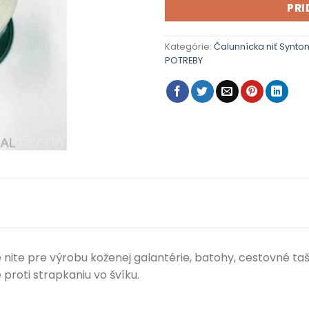
PRI
Kategórie:
Čalunnícka niť Synto
POTREBY
 nite pre výrobu koženej galantérie, batohy, cestovné ta
proti strapkaniu vo švíku.