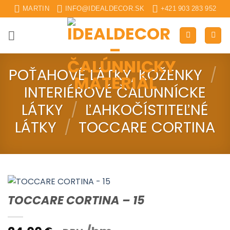
Skip
MARTIN
INFO@IDEALDECOR.SK
+421 903 283 952
to
content
POŤAHOVÉ LÁTKY, KOŽENKY
/
INTERIÉROVÉ ČALUNNÍCKE
LÁTKY
/
ĽAHKOČÍSTITEĽNÉ
LÁTKY
/
TOCCARE CORTINA
TOCCARE CORTINA – 15