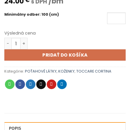
24.00
/bm
€
s DPH
Minimálny odber: 100 (cm)
Výsledná cena
množstvo TOCCARE CORTINA - 15
PRIDAŤ DO KOŠÍKA
Kategórie:
POŤAHOVÉ LÁTKY, KOŽENKY
,
TOCCARE CORTINA
POPIS