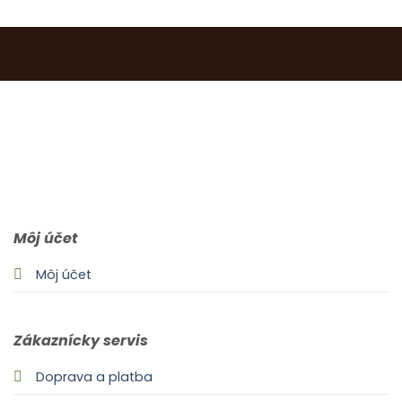
0903 283 952
info@idealdecor.sk
Môj účet
Môj účet
Zákaznícky servis
Doprava a platba