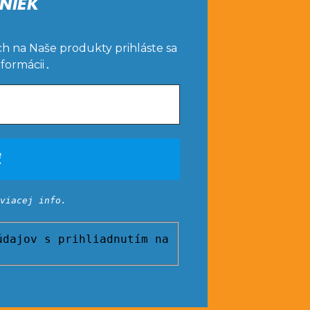
NIEK
ch na Naše produkty prihláste sa
nformácii
.
viacej info.
dajov s prihliadnutím na