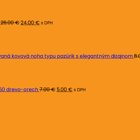
cena
cena
bola:
je:
26.00 €.
24.00 €.
26.00
€
24.00
€
s DPH
ná kovová noha typu pazúrik s elegantným dizajnom
8.
Pôvodná
Aktuálna
cena
cena
bola:
je:
7.00 €.
5.00 €.
L50 drevo-orech
7.00
€
5.00
€
s DPH