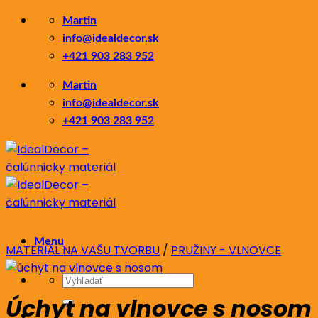
Skip
Martin
to
info@idealdecor.sk
content
+421 903 283 952
Martin
info@idealdecor.sk
+421 903 283 952
Menu
MATERIÁL NA VAŠU TVORBU
/
PRUŽINY - VLNOVCE
Hľadať:
Úchyt na vlnovce s nosom