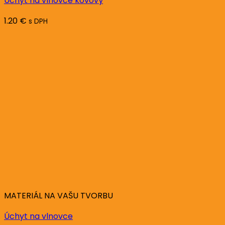
Úchyt na vlnovce kovový
1.20
€
s DPH
MATERIÁL NA VAŠU TVORBU
Úchyt na vlnovce