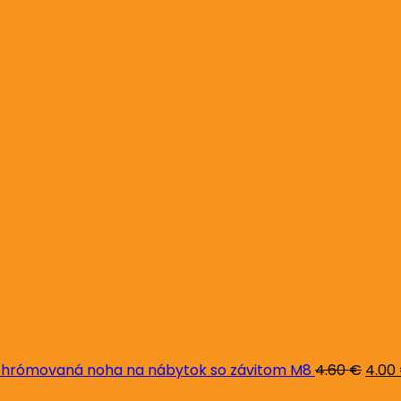
Pôvo
cena
bola:
4.60 
hrómovaná noha na nábytok so závitom M8
4.60
€
4.00
Pôvodná
Aktuálna