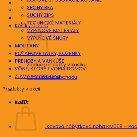
SPONY BEA
SUCHÝ ZIPS
TECHNICKÉ MATERIÁLY
Košík /
0.00
€
VÝPLŇOVÉ MATERIÁLY
VÝPLŇOVÉ ŠNÚRY
MOLITANY
POŤAHOVÉ LÁTKY, KOŽENKY
PREHOZY A VANKÚŠE
Žiadne produkty v košíku.
VÔNE, KTORÉ TVORIA DOMOV
ZĽAVY A VÝPREDAJ
Vrátiť sa do obchodu
Produkty v akcii
Košík
Kovová nábytková noha KM008 – Poc