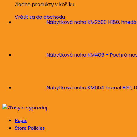
Žiadne produkty v košíku.
Vrátiť sa do obchodu
Nábytková noha KM2500 H180, hnedá
Nábytková noha KM406 – Pochrómova
Nábytková noha KM654 hranol H30, 
Popis
Store Policies