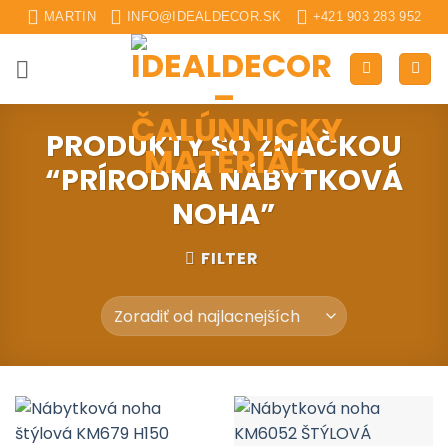
Skip
MARTIN
INFO@IDEALDECOR.SK
+421 903 283 952
to
content
PRODUKTY SO ZNAČKOU
“PRÍRODNÁ NÁBYTKOVÁ
NOHA”
FILTER