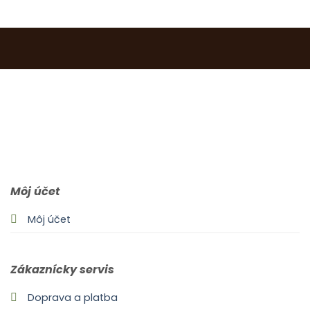
0903 283 952
info@idealdecor.sk
Môj účet
Môj účet
Zákaznícky servis
Doprava a platba