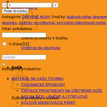
množstvo
Košík /
0.00
€
Nábytková
Pridať do košíka
noha
Kategória:
DREVENÉ NOHY
Značky:
buková noha
,
dreven
KM6049A
doplnky
,
nožičky na nábytok
,
prírodná nábytková noha
,
ŠTÝLOVÁ
Filter produktov
H70,
Žiadne produkty v košíku.
prírodná
V zľave
(12)
Vrátiť sa do obchodu
Hľadať:
Košík
Kategórie produktov
MATERIÁL NA VAŠU TVORBU
ČALÚNNICKE ŠPENDLÍKY
ČISTIACE PROSTRIEDKY NA OŠETRENIE KOŽE
IHLY NA ŠITIE - RUČNÉ AJ STROJOVÉ
Žiadne produkty v košíku.
KOVOVÉ MASKOVACIE PÁSKY