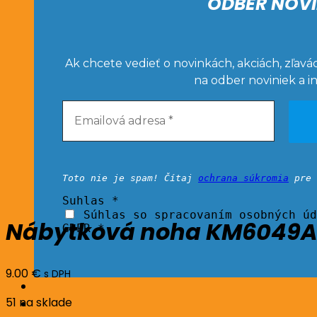
ODBER NOVI
Ak chcete vedieť o novinkách, akciách, zľavá
na odber noviniek a i
Toto nie je spam! Čítaj
ochrana súkromia
pre 
Suhlas
*
Súhlas so spracovaním osobných úd
Nábytková noha KM6049A 
GDPR *
9.00
€
s DPH
51 na sklade