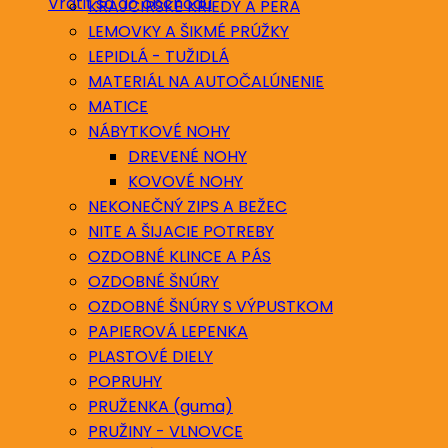
Vrátiť sa do obchodu
KRAJČÍRSKE KRIEDY A PERÁ
LEMOVKY A ŠIKMÉ PRÚŽKY
LEPIDLÁ - TUŽIDLÁ
MATERIÁL NA AUTOČALÚNENIE
MATICE
NÁBYTKOVÉ NOHY
DREVENÉ NOHY
KOVOVÉ NOHY
NEKONEČNÝ ZIPS A BEŽEC
NITE A ŠIJACIE POTREBY
OZDOBNÉ KLINCE A PÁS
OZDOBNÉ ŠNÚRY
OZDOBNÉ ŠNÚRY S VÝPUSTKOM
PAPIEROVÁ LEPENKA
PLASTOVÉ DIELY
POPRUHY
PRUŽENKA (guma)
PRUŽINY - VLNOVCE