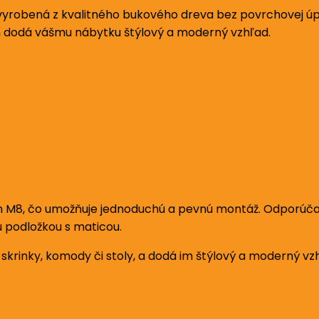
obená z kvalitného bukového dreva bez povrchovej úprav
jn dodá vášmu nábytku štýlový a moderný vzhľad.
8, čo umožňuje jednoduchú a pevnú montáž. Odporúča sa
 podložkou s maticou.
 skrinky, komody či stoly, a dodá im štýlový a moderný vz