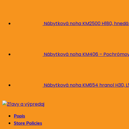
Nábytková noha KM2500 H180, hnedá
Nábytková noha KM406 – Pochrómova
Nábytková noha KM654 hranol H30, 
Popis
Store Policies