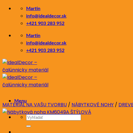
Skip
Martin
to
info@idealdecor.sk
content
+421 903 283 952
Martin
info@idealdecor.sk
+421 903 283 952
Menu
MATERIÁL NA VAŠU TVORBU
/
NÁBYTKOVÉ NOHY
/
DREV
Hľadať: