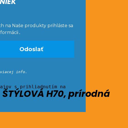
NIEK
ch na Naše produkty prihláste sa
nformácii
.
viacej info.
ajov s prihliadnutím na
ŠTÝLOVÁ H70, prírodná