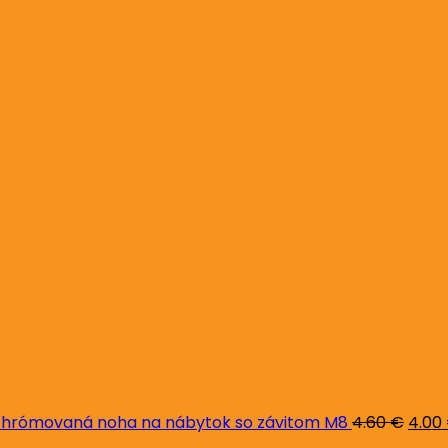
Pôvo
cena
bola:
4.60 
hrómovaná noha na nábytok so závitom M8
4.60
€
4.00
Pôvodná
Aktuálna