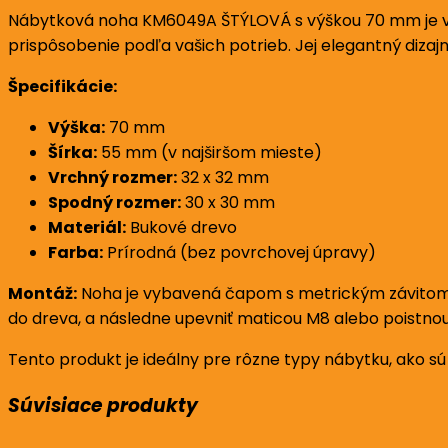
Nábytková noha KM6049A ŠTÝLOVÁ s výškou 70 mm je vyr
prispôsobenie podľa vašich potrieb. Jej elegantný diza
Špecifikácie:
Výška:
70 mm
Šírka:
55 mm (v najširšom mieste)
Vrchný rozmer:
32 x 32 mm
Spodný rozmer:
30 x 30 mm
Materiál:
Bukové drevo
Farba:
Prírodná (bez povrchovej úpravy)
Montáž:
Noha je vybavená čapom s metrickým závitom M
do dreva, a následne upevniť maticou M8 alebo poistnou
Tento produkt je ideálny pre rôzne typy nábytku, ako sú
Súvisiace produkty