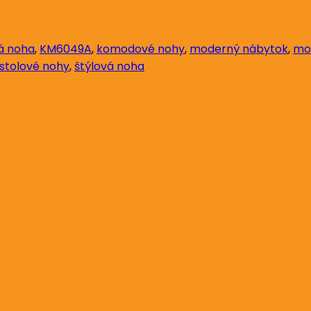
á noha
,
KM6049A
,
komodové nohy
,
moderný nábytok
,
mo
stolové nohy
,
štýlová noha