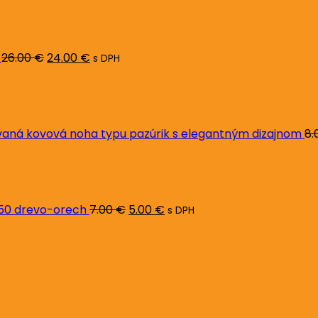
cena
cena
bola:
je:
26.00 €.
24.00 €.
26.00
€
24.00
€
s DPH
ná kovová noha typu pazúrik s elegantným dizajnom
8.
Pôvodná
Aktuálna
cena
cena
bola:
je:
7.00 €.
5.00 €.
L50 drevo-orech
7.00
€
5.00
€
s DPH