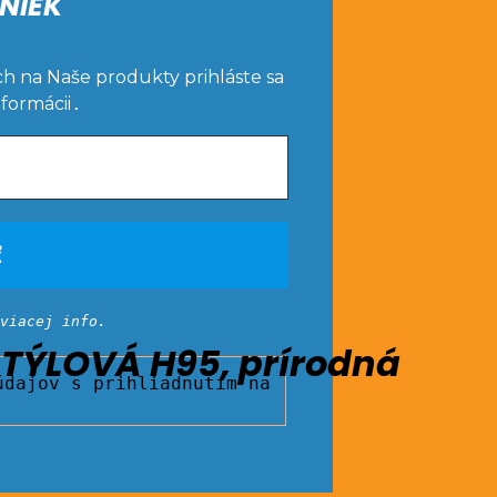
NIEK
ch na Naše produkty prihláste sa
nformácii
.
viacej info.
TÝLOVÁ H95, prírodná
dajov s prihliadnutím na