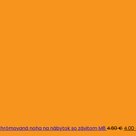
Pôvo
cena
bola:
4.60 
hrómovaná noha na nábytok so závitom M8
4.60
€
4.00
Pôvodná
Aktuálna