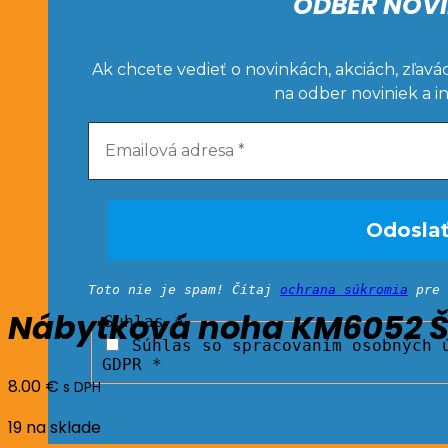
ODBER NOVI
Ak chcete vedieť o novinkách, akciách, zľavá
na odber noviniek a i
Toto nie je spam! Čítaj
ochrana súkromia
pre 
Nábytková noha KM6052 Š
Suhlas
*
Súhlas so spracovaním osobných ú
GDPR *
8.00
€
s DPH
19 na sklade