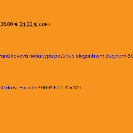
cena
cena
bola:
je:
26.00 €.
24.00 €.
26.00
€
24.00
€
s DPH
ná kovová noha typu pazúrik s elegantným dizajnom
8.
Pôvodná
Aktuálna
cena
cena
bola:
je:
7.00 €.
5.00 €.
L50 drevo-orech
7.00
€
5.00
€
s DPH