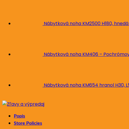
Nábytková noha KM2500 H180, hnedá
Nábytková noha KM406 – Pochrómova
Nábytková noha KM654 hranol H30, 
Popis
Store Policies