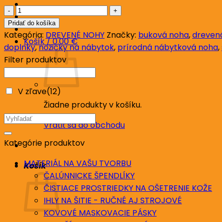
množstvo
Nábytková
Pridať do košíka
noha
Kategória:
DREVENÉ NOHY
Značky:
buková noha
,
dreven
Košík /
0.00
€
KM6052
doplnky
,
nožičky na nábytok
,
prírodná nábytková noha
,
ŠTÝLOVÁ
Filter produktov
H95,
prírodná
V zľave
(12)
Žiadne produkty v košíku.
Hľadať:
Vrátiť sa do obchodu
Kategórie produktov
MATERIÁL NA VAŠU TVORBU
Košík
ČALÚNNICKE ŠPENDLÍKY
ČISTIACE PROSTRIEDKY NA OŠETRENIE KOŽE
IHLY NA ŠITIE - RUČNÉ AJ STROJOVÉ
KOVOVÉ MASKOVACIE PÁSKY