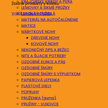
KRAJČÍRSKE KRIEDY A PERÁ
Žiadne produkty v košíku.
LEMOVKY A ŠIKMÉ PRÚŽKY
Vrátiť sa do obchodu
LEPIDLÁ - TUŽIDLÁ
MATERIÁL NA AUTOČALÚNENIE
MATICE
NÁBYTKOVÉ NOHY
DREVENÉ NOHY
KOVOVÉ NOHY
NEKONEČNÝ ZIPS A BEŽEC
NITE A ŠIJACIE POTREBY
OZDOBNÉ KLINCE A PÁS
OZDOBNÉ ŠNÚRY
OZDOBNÉ ŠNÚRY S VÝPUSTKOM
PAPIEROVÁ LEPENKA
PLASTOVÉ DIELY
POPRUHY
PRUŽENKA (guma)
PRUŽINY - VLNOVCE