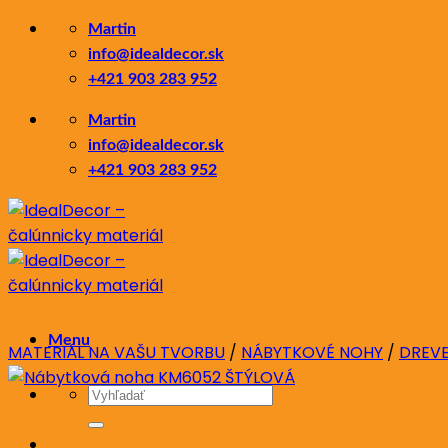
Skip
Martin
to
info@idealdecor.sk
content
+421 903 283 952
Martin
info@idealdecor.sk
+421 903 283 952
Menu
MATERIÁL NA VAŠU TVORBU
/
NÁBYTKOVÉ NOHY
/
DREV
Hľadať: