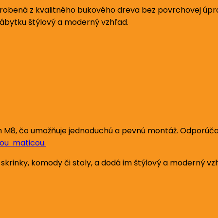
bená z kvalitného bukového dreva bez povrchovej úpravy
nábytku štýlový a moderný vzhľad.
8, čo umožňuje jednoduchú a pevnú montáž. Odporúča sa
ou maticou.
 skrinky, komody či stoly, a dodá im štýlový a moderný vz