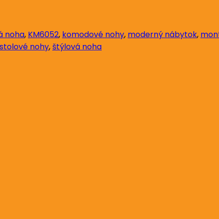
á noha
,
KM6052
,
komodové nohy
,
moderný nábytok
,
mont
stolové nohy
,
štýlová noha