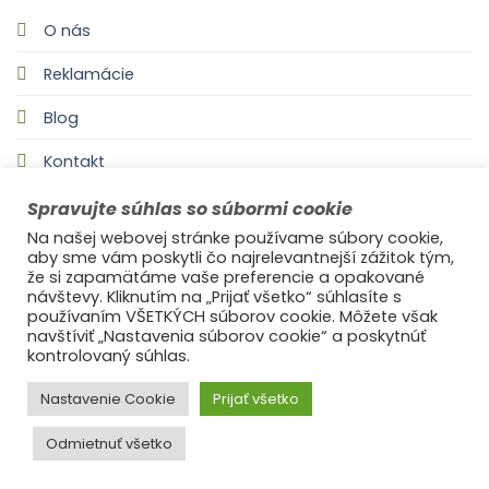
O nás
Reklamácie
Blog
Kontakt
Spravujte súhlas so súbormi cookie
Na našej webovej stránke používame súbory cookie,
aby sme vám poskytli čo najrelevantnejší zážitok tým,
že si zapamätáme vaše preferencie a opakované
návštevy. Kliknutím na „Prijať všetko“ súhlasíte s
používaním VŠETKÝCH súborov cookie. Môžete však
navštíviť „Nastavenia súborov cookie“ a poskytnúť
©2021
Ufonaut - Webcreation
kontrolovaný súhlas.
OCHRANA OSOBNÝCH ÚDAJOV
Nastavenie Cookie
Prijať všetko
Odmietnuť všetko
© 2025
s láskou Ideal Decor