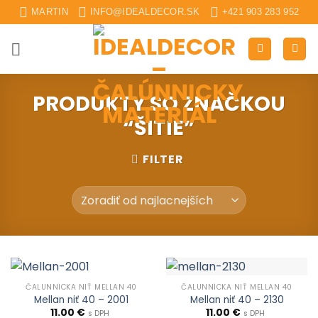
Skip
MARTIN
INFO@IDEALDECOR.SK
+421 903 283 952
to
content
PRODUKTY SO ZNAČKOU
“ŠITIE”
FILTER
ČALUNNÍCKA NIŤ MELLAN 40
ČALUNNÍCKA NIŤ MELLAN 40
Mellan niť 40 – 2001
Mellan niť 40 – 2130
11.00
€
11.00
€
s DPH
s DPH