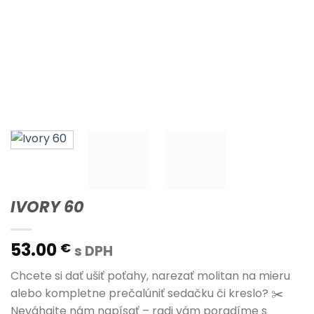
IVORY 60
53.00
€
s DPH
Chcete si dať ušiť poťahy, narezať molitan na mieru
alebo kompletne prečalúniť sedačku či kreslo? ✂️
Neváhajte nám napísať – radi vám poradíme s