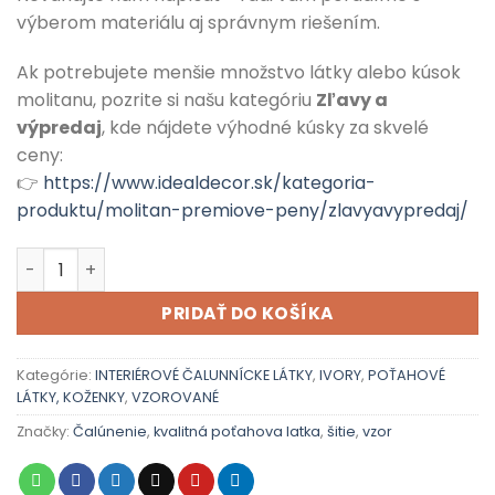
výberom materiálu aj správnym riešením.
Ak potrebujete menšie množstvo látky alebo kúsok
molitanu, pozrite si našu kategóriu
Zľavy a
výpredaj
, kde nájdete výhodné kúsky za skvelé
ceny:
👉
https://www.idealdecor.sk/kategoria-
produktu/molitan-premiove-peny/zlavyavypredaj/
množstvo IVORY 60
PRIDAŤ DO KOŠÍKA
Kategórie:
INTERIÉROVÉ ČALUNNÍCKE LÁTKY
,
IVORY
,
POŤAHOVÉ
LÁTKY, KOŽENKY
,
VZOROVANÉ
Značky:
Čalúnenie
,
kvalitná poťahova latka
,
šitie
,
vzor