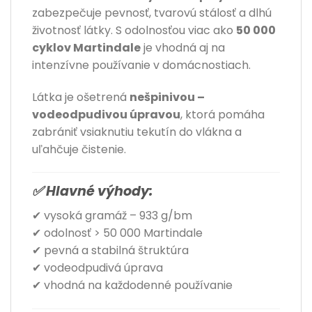
zabezpečuje pevnosť, tvarovú stálosť a dlhú
životnosť látky. S odolnosťou viac ako
50 000
cyklov Martindale
je vhodná aj na
intenzívne používanie v domácnostiach.
Látka je ošetrená
nešpinivou –
vodeodpudivou úpravou
, ktorá pomáha
zabrániť vsiaknutiu tekutín do vlákna a
uľahčuje čistenie.
✅ Hlavné výhody:
✔ vysoká gramáž – 933 g/bm
✔ odolnosť > 50 000 Martindale
✔ pevná a stabilná štruktúra
✔ vodeodpudivá úprava
✔ vhodná na každodenné používanie