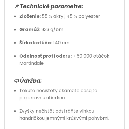
📌 Technické parametre:
Zloženie:
55 % akryl, 45 % polyester
Gramáž:
933 g/bm
Šírka kotúča:
140 cm
Odolnosť proti oderu:
> 50 000 otáčok
Martindale
🧼 Údržba:
Tekuté nečistoty okamžite odsajte
papierovou utierkou.
Zvyšky nečistôt odstráňte vlhkou
handričkou jemnými krúživými pohybmi.