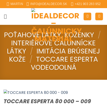
Skip
MARTIN
INFO@IDEALDECOR.SK
+421 903 283 952
to
content
POŤAHOVÉ LÁTKY, KOŽENKY
/
INTERIÉROVÉ ČALUNNÍCKE
LÁTKY
/
IMITÁCIA BRÚSENEJ
KOŽE
/
TOCCARE ESPERTA
VODEODOLNÁ
TOCCARE ESPERTA 80 000 – 009