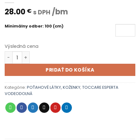
28.00
/bm
€
s DPH
Minimálny odber: 100 (cm)
Výsledná cena
množstvo TOCCARE ESPERTA 80 000 - 009
PRIDAŤ DO KOŠÍKA
Kategórie:
POŤAHOVÉ LÁTKY, KOŽENKY
,
TOCCARE ESPERTA
VODEODOLNÁ