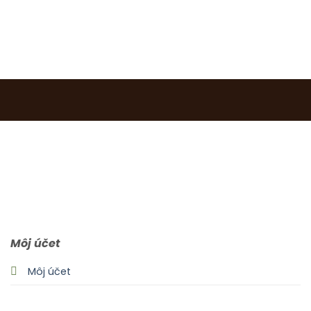
0903 283 952
info@idealdecor.sk
Môj účet
Môj účet