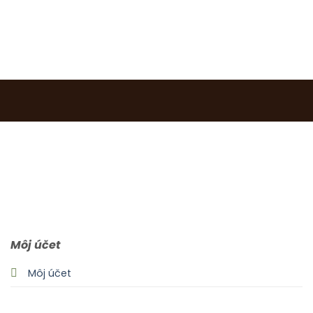
0903 283 952
info@idealdecor.sk
Môj účet
Môj účet