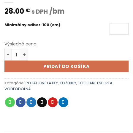
28.00
/bm
€
s DPH
Minimálny odber: 100 (cm)
Výsledná cena
množstvo TOCCARE ESPERTA 80 000 - 13
PRIDAŤ DO KOŠÍKA
Kategórie:
POŤAHOVÉ LÁTKY, KOŽENKY
,
TOCCARE ESPERTA
VODEODOLNÁ