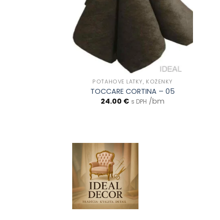
ÁTKY, KOŽENKY
POŤAHOVÉ LÁTKY, KOŽENKY
ORTINA – 12
TOCCARE CORTINA – 05
/bm
24.00
€
/bm
s DPH
s DPH