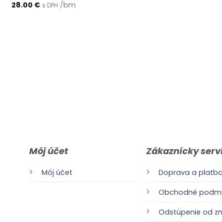
28.00
€
/bm
s DPH
Môj účet
Zákaznícky serv
Môj účet
Doprava a platb
Obchodné podmi
Odstúpenie od z