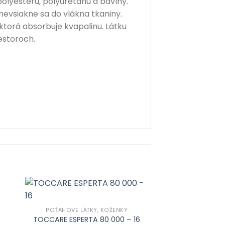
lyesteru, polyuretánu a bavlny.
evsiakne sa do vlákna tkaniny.
ktorá absorbuje kvapalinu. Látku
estoroch.
POŤAHOVÉ LÁTKY, KOŽENKY
TOCCARE ESPERTA 80 000 – 16