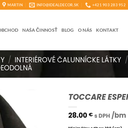
MARTIN
INFO@IDEALDECOR.SK
+421 903 283 952
OBCHOD
NAŠA ČINNOSŤ
BLOG
O NÁS
KONTAKT
KY
/
INTERIÉROVÉ ČALUNNÍCKE LÁTKY
/
DEODOLNÁ
TOCCARE ESPER
28.00
/bm
€
s DPH