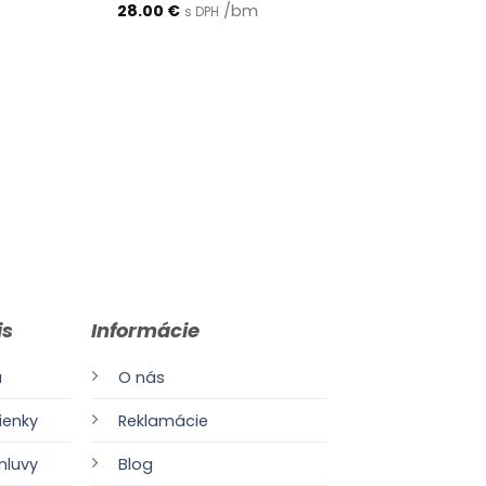
28.00
€
/bm
s DPH
is
Informácie
a
O nás
enky
Reklamácie
mluvy
Blog