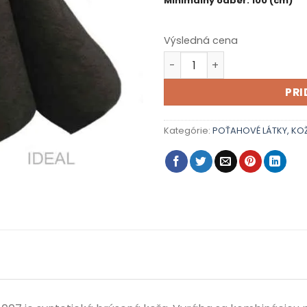
Minimálny odber: 100 (cm)
Výsledná cena
množstvo TOCCARE ESPERTA
PRI
Kategórie:
POŤAHOVÉ LÁTKY, KO