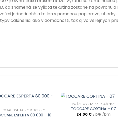
07 je syntetická brúsená koža. Vyrába sa kombináciou po
 čo znamená, že vyliata tekutina zostane na povrchu a n
 veľmi jednoduché a to len s pomocou papierovej utierky, 
typy čalúnenia, ako v domácnosti, tak aj vo verejných pri
O
POŤAHOVÉ LÁTKY, KOŽENKY
TOCCARE CORTINA – 07
POŤAHOVÉ LÁTKY, KOŽENKY
24.00
€
/bm
s DPH
CCARE ESPERTA 80 000 – 10